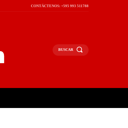
CONTÁCTENOS: +595 993 511788
BUSCAR
ICA
REGIÓN
FRONTERA
S