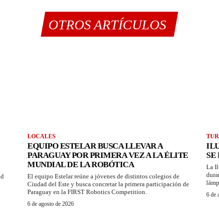
OTROS ARTÍCULOS
LOCALES
TUR
EQUIPO ESTELAR BUSCA LLEVAR A
IL
PARAGUAY POR PRIMERA VEZ A LA ÉLITE
SE
MUNDIAL DE LA ROBÓTICA
La I
dura
ad
El equipo Estelar reúne a jóvenes de distintos colegios de
lámp
Ciudad del Este y busca concretar la primera participación de
Paraguay en la FIRST Robotics Competition.
6 de 
6 de agosto de 2026