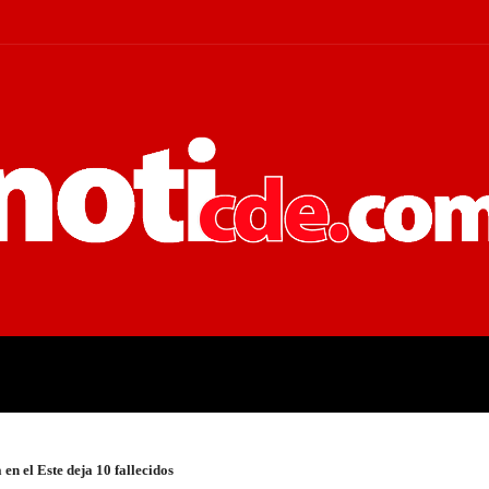
 JUDICIALES
ECONOMÍA
POLÍT
 en el Este deja 10 fallecidos