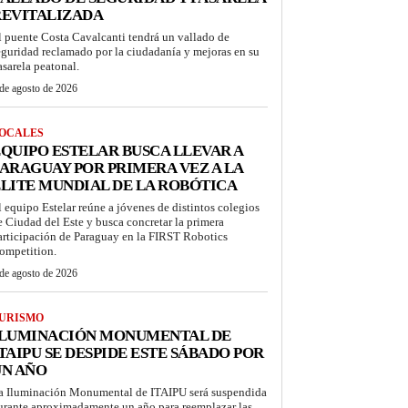
REVITALIZADA
l puente Costa Cavalcanti tendrá un vallado de
eguridad reclamado por la ciudadanía y mejoras en su
asarela peatonal.
de agosto de 2026
OCALES
QUIPO ESTELAR BUSCA LLEVAR A
ARAGUAY POR PRIMERA VEZ A LA
LITE MUNDIAL DE LA ROBÓTICA
l equipo Estelar reúne a jóvenes de distintos colegios
e Ciudad del Este y busca concretar la primera
articipación de Paraguay en la FIRST Robotics
ompetition.
de agosto de 2026
URISMO
ILUMINACIÓN MONUMENTAL DE
TAIPU SE DESPIDE ESTE SÁBADO POR
UN AÑO
a Iluminación Monumental de ITAIPU será suspendida
urante aproximadamente un año para reemplazar las