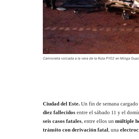
Camioneta volcada a la vera de la Ruta PY02 en Minga Guaz
Ciudad del Este.
Un fin de semana cargado 
diez fallecidos
entre el sábado 11 y el domi
seis casos fatales
, entre ellos un
múltiple h
tránsito con derivación fatal
, una
electro