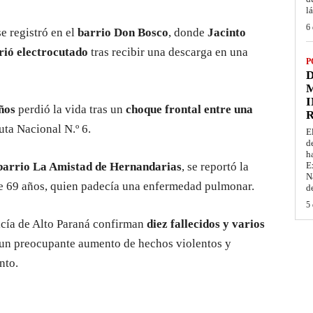
l
6 
se registró en el
barrio Don Bosco
, donde
Jacinto
ió electrocutado
tras recibir una descarga en una
P
D
M
I
ños
perdió la vida tras un
choque frontal entre una
uta Nacional N.º 6.
E
d
h
barrio La Amistad de Hernandarias
, se reportó la
E
N
de 69 años, quien padecía una enfermedad pulmonar.
d
5 
licía de Alto Paraná confirman
diez fallecidos y varios
 un preocupante aumento de hechos violentos y
nto.