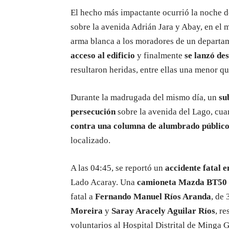
El hecho más impactante ocurrió la noche d
sobre la avenida Adrián Jara y Abay, en el
arma blanca a los moradores de un departa
acceso al edificio
y finalmente
se lanzó des
resultaron heridas, entre ellas una menor qu
Durante la madrugada del mismo día, un
su
persecución
sobre la avenida del Lago, cua
contra una columna de alumbrado públic
localizado.
A las 04:45, se reportó un
accidente fatal 
Lado Acaray. Una
camioneta Mazda BT50
fatal a
Fernando Manuel Ríos Aranda
, de
Moreira
y
Saray Aracely Aguilar Ríos
, r
voluntarios al Hospital Distrital de Minga 