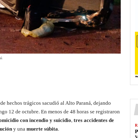
ú.
de hechos trágicos sacudió al Alto Paraná, dejando
ngo 12 de octubre. En menos de 48 horas se registraron
omicidio con incendio y suicidio
,
tres accidentes de
R
cución
y una
muerte súbita
.
P
V