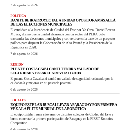
7 de agosto de 2026
POLÍTICA
DANI PEREIRA PROYECTA LA UNIDAD OPOSITORA MÁS ALLÁ
DE LAS ELECCIONES MUNICIPALES
El candidato a la Intendencia de Ciudad del Este por Yo Creo, Daniel Pereira
Mujica, afirmó que la unidad alcanzada con un sector del PLRA debe
trascender las elecciones municipales y convertirse en la base de un proyecto
político para disputar la Gobernación de Alto Paraná y la Presidencia de la
República en 2028.
7 de agosto de 2026
REGIÓN
PUENTE COSTA CAVALCANTI TENDRÁ VALLADO DE
SEGURIDAD Y PASARELA REVITALIZADA
El puente Costa Cavalcanti tendrá un vallado de seguridad reclamado por la
ciudadanía y mejoras en su pasarela peatonal.
6 de agosto de 2026
LOCALES
EQUIPO ESTELAR BUSCA LLEVAR A PARAGUAY POR PRIMERA
VEZ A LA ÉLITE MUNDIAL DE LA ROBÓTICA
El equipo Estelar reúne a jóvenes de distintos colegios de Ciudad del Este y
busca concretar la primera participación de Paraguay en la FIRST Robotics
Competition.
6 de agosto de 2026