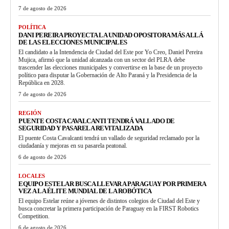
7 de agosto de 2026
POLÍTICA
DANI PEREIRA PROYECTA LA UNIDAD OPOSITORA MÁS ALLÁ
DE LAS ELECCIONES MUNICIPALES
El candidato a la Intendencia de Ciudad del Este por Yo Creo, Daniel Pereira
Mujica, afirmó que la unidad alcanzada con un sector del PLRA debe
trascender las elecciones municipales y convertirse en la base de un proyecto
político para disputar la Gobernación de Alto Paraná y la Presidencia de la
República en 2028.
7 de agosto de 2026
REGIÓN
PUENTE COSTA CAVALCANTI TENDRÁ VALLADO DE
SEGURIDAD Y PASARELA REVITALIZADA
El puente Costa Cavalcanti tendrá un vallado de seguridad reclamado por la
ciudadanía y mejoras en su pasarela peatonal.
6 de agosto de 2026
LOCALES
EQUIPO ESTELAR BUSCA LLEVAR A PARAGUAY POR PRIMERA
VEZ A LA ÉLITE MUNDIAL DE LA ROBÓTICA
El equipo Estelar reúne a jóvenes de distintos colegios de Ciudad del Este y
busca concretar la primera participación de Paraguay en la FIRST Robotics
Competition.
6 de agosto de 2026