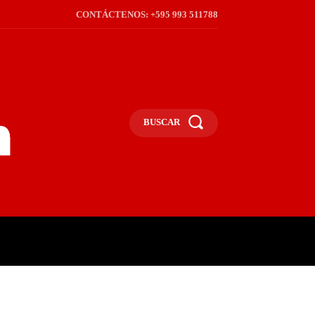
CONTÁCTENOS: +595 993 511788
BUSCAR
ICA
REGIÓN
FRONTERA
S