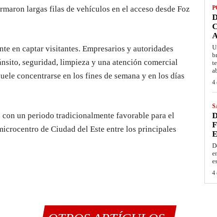
ormaron largas filas de vehículos en el acceso desde Foz
P
D
C
A
U
ente en captar visitantes. Empresarios y autoridades
b
nsito, seguridad, limpieza y una atención comercial
t
a
suele concentrarse en los fines de semana y en los días
4 
S
 con un periodo tradicionalmente favorable para el
D
F
microcentro de Ciudad del Este entre los principales
E
D
e
e
4 