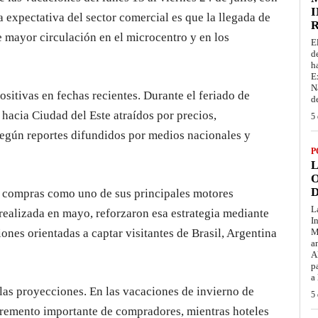
I
La expectativa del sector comercial es que la llegada de
e mayor circulación en el microcentro y en los
E
d
h
E
N
sitivas en fechas recientes. Durante el feriado de
d
 hacia Ciudad del Este atraídos por precios,
5 
según reportes difundidos por medios nacionales y
P
L
O
D
e compras como uno de sus principales motores
L
ealizada en mayo, reforzaron esa estrategia mediante
I
nes orientadas a captar visitantes de Brasil, Argentina
M
a
A
p
a
las proyecciones. En las vacaciones de invierno de
5 
ncremento importante de compradores, mientras hoteles