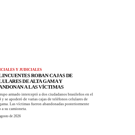
ICIALES Y JUDICIALES
LINCUENTES ROBAN CAJAS DE
LULARES DE ALTA GAMA Y
ANDONAN A LAS VÍCTIMAS
rupo armado interceptó a dos ciudadanos brasileños en el
 y se apoderó de varias cajas de teléfonos celulares de
 gama. Las víctimas fueron abandonadas posteriormente
o a su camioneta.
agosto de 2026