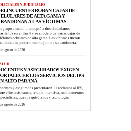
OLICIALES Y JUDICIALES
ELINCUENTES ROBAN CAJAS DE
ELULARES DE ALTA GAMA Y
BANDONAN A LAS VÍCTIMAS
n grupo armado interceptó a dos ciudadanos
rasileños en el Km 4 y se apoderó de varias cajas de
eléfonos celulares de alta gama. Las víctimas fueron
bandonadas posteriormente junto a su camioneta.
de agosto de 2026
ALUD
OCENTES Y ASEGURADOS EXIGEN
ORTALECER LOS SERVICIOS DEL IPS
N ALTO PARANÁ
ocentes y asegurados presentaron 11 reclamos al IPS,
ntre ellos más camas, terapia intensiva, medicamentos,
specialistas, nuevos quirófanos y tecnología.
de agosto de 2026