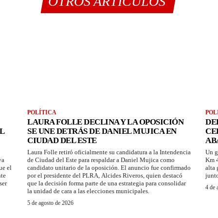
OTROS ARTÍCULOS
POLÍTICA
POL
LAURA FOLLE DECLINA Y LA OPOSICIÓN
DE
L
SE UNE DETRÁS DE DANIEL MUJICA EN
CE
CIUDAD DEL ESTE
AB
Laura Folle retiró oficialmente su candidatura a la Intendencia
Un g
ya
de Ciudad del Este para respaldar a Daniel Mujica como
Km 4
ue el
candidato unitario de la oposición. El anuncio fue confirmado
alta
nte
por el presidente del PLRA, Alcides Riveros, quien destacó
junt
ser
que la decisión forma parte de una estrategia para consolidar
4 de 
la unidad de cara a las elecciones municipales.
5 de agosto de 2026