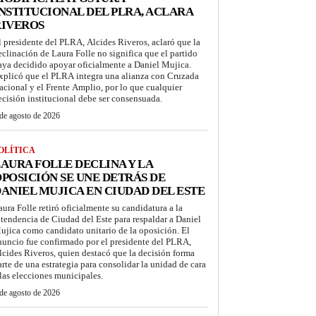
NSTITUCIONAL DEL PLRA, ACLARA
RIVEROS
l presidente del PLRA, Alcides Riveros, aclaró que la
eclinación de Laura Folle no significa que el partido
aya decidido apoyar oficialmente a Daniel Mujica.
xplicó que el PLRA integra una alianza con Cruzada
acional y el Frente Amplio, por lo que cualquier
ecisión institucional debe ser consensuada.
de agosto de 2026
OLÍTICA
AURA FOLLE DECLINA Y LA
POSICIÓN SE UNE DETRÁS DE
ANIEL MUJICA EN CIUDAD DEL ESTE
aura Folle retiró oficialmente su candidatura a la
ntendencia de Ciudad del Este para respaldar a Daniel
ujica como candidato unitario de la oposición. El
nuncio fue confirmado por el presidente del PLRA,
lcides Riveros, quien destacó que la decisión forma
arte de una estrategia para consolidar la unidad de cara
 las elecciones municipales.
de agosto de 2026