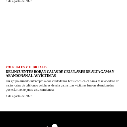
5 de agosto de 2026
POLICIALES Y JUDICIALES
DELINCUENTES ROBAN CAJAS DE CELULARES DE ALTA GAMA Y
ABANDONAN A LAS VÍCTIMAS
Un grupo armado interceptó a dos ciudadanos brasileños en el Km 4 y se apoderó de
varias cajas de teléfonos celulares de alta gama. Las víctimas fueron abandonadas
posteriormente junto a su camioneta.
4 de agosto de 2026