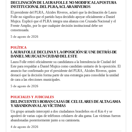
DECLINACIÓN DE LAURA FOLLE NO MODIFICA LA POSTURA
INSTITUCIONAL DEL PLRA, ACLARA RIVEROS
El presidente del PLRA, Alcides Riveros, aclaró que la declinación de Laura
Folle no significa que el partido haya decidido apoyar oficialmente a Daniel
Mujica. Explicó que el PLRA integra una alianza con Cruzada Nacional y el
Frente Amplio, por lo que cualquier decisión institucional debe ser
consensuada.
5 de agosto de 2026
POLÍTICA
LAURA FOLLE DECLINA Y LA OPOSICIÓN SE UNE DETRÁS DE
DANIEL MUJICA EN CIUDAD DEL ESTE
Laura Folle retiró oficialmente su candidatura a la Intendencia de Ciudad del
Este para respaldar a Daniel Mujica como candidato unitario de la oposición. El
anuncio fue confirmado por el presidente del PLRA, Alcides Riveros, quien
destacó que la decisión forma parte de una estrategia para consolidar la unidad
de cara a las elecciones municipales.
5 de agosto de 2026
POLICIALES Y JUDICIALES
DELINCUENTES ROBAN CAJAS DE CELULARES DE ALTA GAMA
Y ABANDONAN A LAS VÍCTIMAS
Un grupo armado interceptó a dos ciudadanos brasileños en el Km 4 y se
apoderó de varias cajas de teléfonos celulares de alta gama. Las víctimas fueron
abandonadas posteriormente junto a su camioneta.
4 de agosto de 2026