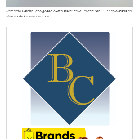
Demetrio Bareiro, designado nuevo fiscal de la Unidad Nro 2 Especializada en
Marcas de Ciudad del Este.