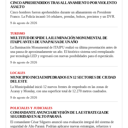
CINCO APREHENDIDOS TRAS ALLANAMIENTO POR VIOLENTO
ASALTO
Cinco hombres fueron aprehendidos durante un allanamiento en Presidente
Franco. La Policía incautó 14 celulares, prendas, bolsos, precintos y un DVR.
9 de agosto de 2026
TURISMO
MULTITUD DESPIDE LA ILUMINACIÓN MONUMENTAL DE
ITAIPU ANTES DE UNA PAUSA DE UN AÑO
La Iluminación Monumental de ITAIPU realizó su última presentación antes de
una pausa de aproximadamente un año. El histórico sistema será reemplazado
por tecnología LED y regresará con nuevas posibilidades para el espectáculo.
9 de agosto de 2026
LOCALES
MUNICIPIO INICIA EMPEDRADOS EN 12 SECTORES DE CIUDAD
DEL ESTE
La Municipalidad inició 12 nuevos frentes de empedrado en las zonas de
Acaray y Monday, con una superficie total de 12.270 metros cuadrados.
9 de agosto de 2026
POLICIALES Y JUDICIALES
COMANDANTE ANUNCIA REVISIÓN DE LA ESTRATEGIA DE
SEGURIDAD EN ALTO PARANÁ
El comandante César Silguero anunció una evaluación integral del sistema de
seguridad de Alto Paraná. Podrían aplicarse nuevas estrategias, refuerzos y