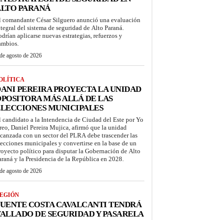
ALTO PARANÁ
l comandante César Silguero anunció una evaluación
ntegral del sistema de seguridad de Alto Paraná.
odrían aplicarse nuevas estrategias, refuerzos y
ambios.
de agosto de 2026
OLÍTICA
ANI PEREIRA PROYECTA LA UNIDAD
POSITORA MÁS ALLÁ DE LAS
LECCIONES MUNICIPALES
l candidato a la Intendencia de Ciudad del Este por Yo
reo, Daniel Pereira Mujica, afirmó que la unidad
lcanzada con un sector del PLRA debe trascender las
lecciones municipales y convertirse en la base de un
royecto político para disputar la Gobernación de Alto
araná y la Presidencia de la República en 2028.
de agosto de 2026
EGIÓN
UENTE COSTA CAVALCANTI TENDRÁ
ALLADO DE SEGURIDAD Y PASARELA