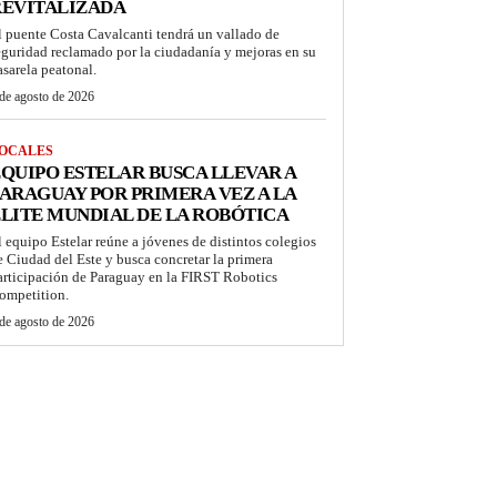
REVITALIZADA
l puente Costa Cavalcanti tendrá un vallado de
eguridad reclamado por la ciudadanía y mejoras en su
asarela peatonal.
de agosto de 2026
OCALES
QUIPO ESTELAR BUSCA LLEVAR A
ARAGUAY POR PRIMERA VEZ A LA
LITE MUNDIAL DE LA ROBÓTICA
l equipo Estelar reúne a jóvenes de distintos colegios
e Ciudad del Este y busca concretar la primera
articipación de Paraguay en la FIRST Robotics
ompetition.
de agosto de 2026