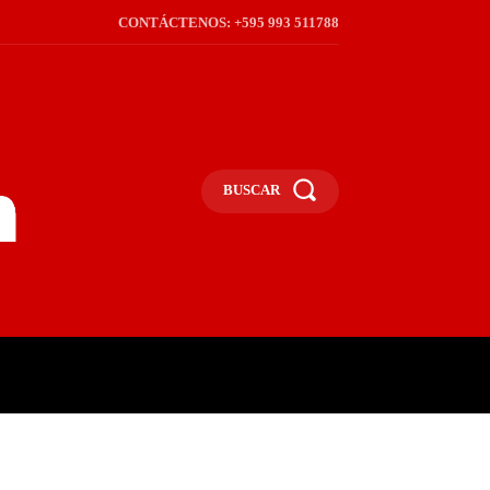
CONTÁCTENOS: +595 993 511788
BUSCAR
ICA
REGIÓN
FRONTERA
S