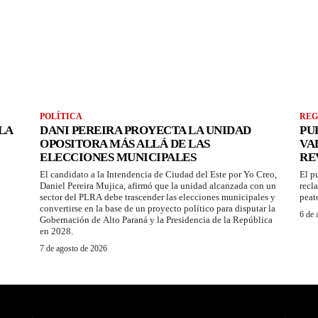
POLÍTICA
REG
LA
DANI PEREIRA PROYECTA LA UNIDAD
PU
OPOSITORA MÁS ALLÁ DE LAS
VA
ELECCIONES MUNICIPALES
RE
El candidato a la Intendencia de Ciudad del Este por Yo Creo,
El p
Daniel Pereira Mujica, afirmó que la unidad alcanzada con un
recl
sector del PLRA debe trascender las elecciones municipales y
peat
convertirse en la base de un proyecto político para disputar la
6 de 
Gobernación de Alto Paraná y la Presidencia de la República
en 2028.
7 de agosto de 2026