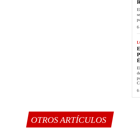
E
s
p
6 
L
E
P
É
E
d
p
C
6 
OTROS ARTÍCULOS