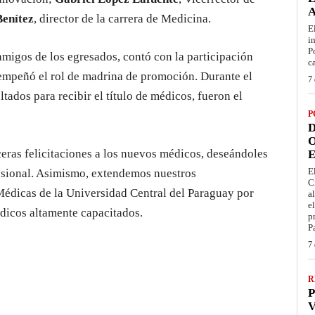
Benítez
, director de la carrera de Medicina.
E
i
P
migos de los egresados, contó con la participación
c
empeñó el rol de madrina de promoción. Durante el
7 
tados para recibir el título de médicos, fueron el
P
D
O
eras felicitaciones a los nuevos médicos, deseándoles
E
E
fesional. Asimismo, extendemos nuestros
C
Médicas de la Universidad Central del Paraguay por
a
e
édicos altamente capacitados.
p
P
7 
R
P
V