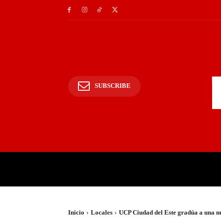
SUBSCRIBE
INICIO
POLICIALES Y
Inicio
Locales
UCP Ciudad del Este gradúa a una n