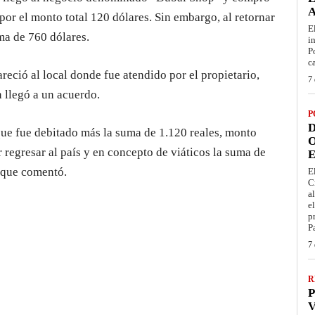
or el monto total 120 dólares. Sin embargo, al retornar
E
uma de 760 dólares.
i
P
c
eció al local donde fue atendido por el propietario,
7 
 llegó a un acuerdo.
P
D
 que fue debitado más la suma de 1.120 reales, monto
O
 regresar al país y en concepto de viáticos la suma de
E
 que comentó.
E
C
a
e
p
P
7 
R
P
V