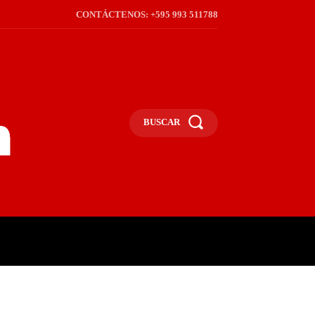
CONTÁCTENOS: +595 993 511788
BUSCAR
ICA
REGIÓN
FRONTERA
S