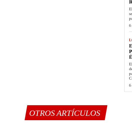
E
s
p
6 
L
E
P
É
E
d
p
C
6 
OTROS ARTÍCULOS