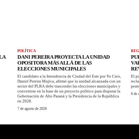
POLÍTICA
REG
LA
DANI PEREIRA PROYECTA LA UNIDAD
PU
OPOSITORA MÁS ALLÁ DE LAS
VA
ELECCIONES MUNICIPALES
RE
El candidato a la Intendencia de Ciudad del Este por Yo Creo,
El p
Daniel Pereira Mujica, afirmó que la unidad alcanzada con un
recl
sector del PLRA debe trascender las elecciones municipales y
peat
convertirse en la base de un proyecto político para disputar la
6 de 
Gobernación de Alto Paraná y la Presidencia de la República
en 2028.
7 de agosto de 2026