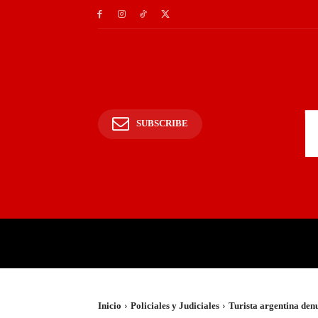
SUBSCRIBE
INICIO
POLICIALES Y
Inicio
Policiales y Judiciales
Turista argentina den