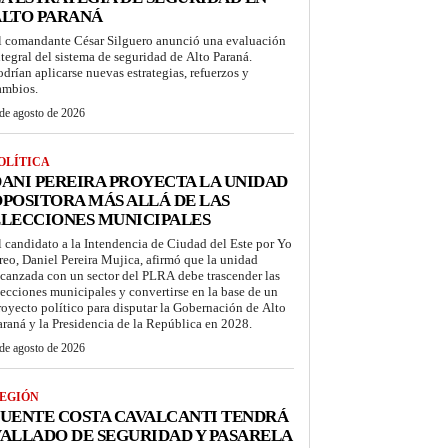
ALTO PARANÁ
l comandante César Silguero anunció una evaluación
ntegral del sistema de seguridad de Alto Paraná.
odrían aplicarse nuevas estrategias, refuerzos y
ambios.
de agosto de 2026
OLÍTICA
ANI PEREIRA PROYECTA LA UNIDAD
POSITORA MÁS ALLÁ DE LAS
LECCIONES MUNICIPALES
l candidato a la Intendencia de Ciudad del Este por Yo
reo, Daniel Pereira Mujica, afirmó que la unidad
lcanzada con un sector del PLRA debe trascender las
lecciones municipales y convertirse en la base de un
royecto político para disputar la Gobernación de Alto
araná y la Presidencia de la República en 2028.
de agosto de 2026
EGIÓN
UENTE COSTA CAVALCANTI TENDRÁ
ALLADO DE SEGURIDAD Y PASARELA