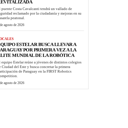
REVITALIZADA
l puente Costa Cavalcanti tendrá un vallado de
eguridad reclamado por la ciudadanía y mejoras en su
asarela peatonal.
de agosto de 2026
OCALES
QUIPO ESTELAR BUSCA LLEVAR A
ARAGUAY POR PRIMERA VEZ A LA
LITE MUNDIAL DE LA ROBÓTICA
l equipo Estelar reúne a jóvenes de distintos colegios
e Ciudad del Este y busca concretar la primera
articipación de Paraguay en la FIRST Robotics
ompetition.
de agosto de 2026