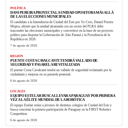
POLÍTICA
DANI PEREIRA PROYECTA LA UNIDAD OPOSITORA MÁS ALLÁ
DE LAS ELECCIONES MUNICIPALES
El candidato a la Intendencia de Ciudad del Este por Yo Creo, Daniel Pereira
Mujica, afirmó que la unidad alcanzada con un sector del PLRA debe
trascender las elecciones municipales y convertirse en la base de un proyecto
político para disputar la Gobernación de Alto Paraná y la Presidencia de la
República en 2028.
7 de agosto de 2026
REGIÓN
PUENTE COSTA CAVALCANTI TENDRÁ VALLADO DE
SEGURIDAD Y PASARELA REVITALIZADA
El puente Costa Cavalcanti tendrá un vallado de seguridad reclamado por la
ciudadanía y mejoras en su pasarela peatonal.
6 de agosto de 2026
LOCALES
EQUIPO ESTELAR BUSCA LLEVAR A PARAGUAY POR PRIMERA
VEZ A LA ÉLITE MUNDIAL DE LA ROBÓTICA
El equipo Estelar reúne a jóvenes de distintos colegios de Ciudad del Este y
busca concretar la primera participación de Paraguay en la FIRST Robotics
Competition.
6 de agosto de 2026