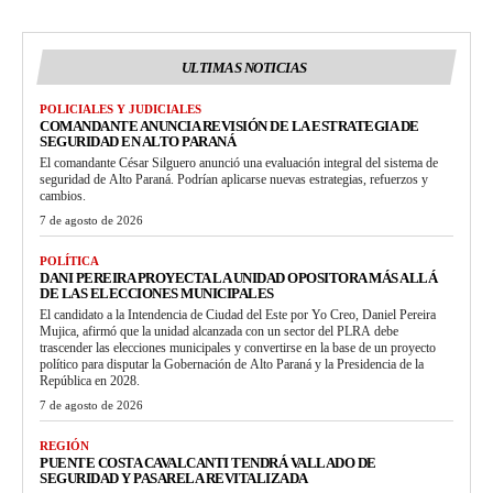
ULTIMAS NOTICIAS
POLICIALES Y JUDICIALES
COMANDANTE ANUNCIA REVISIÓN DE LA ESTRATEGIA DE
SEGURIDAD EN ALTO PARANÁ
El comandante César Silguero anunció una evaluación integral del sistema de
seguridad de Alto Paraná. Podrían aplicarse nuevas estrategias, refuerzos y
cambios.
7 de agosto de 2026
POLÍTICA
DANI PEREIRA PROYECTA LA UNIDAD OPOSITORA MÁS ALLÁ
DE LAS ELECCIONES MUNICIPALES
El candidato a la Intendencia de Ciudad del Este por Yo Creo, Daniel Pereira
Mujica, afirmó que la unidad alcanzada con un sector del PLRA debe
trascender las elecciones municipales y convertirse en la base de un proyecto
político para disputar la Gobernación de Alto Paraná y la Presidencia de la
República en 2028.
7 de agosto de 2026
REGIÓN
PUENTE COSTA CAVALCANTI TENDRÁ VALLADO DE
SEGURIDAD Y PASARELA REVITALIZADA