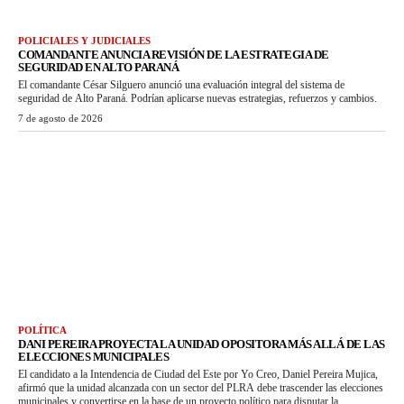
POLICIALES Y JUDICIALES
COMANDANTE ANUNCIA REVISIÓN DE LA ESTRATEGIA DE
SEGURIDAD EN ALTO PARANÁ
El comandante César Silguero anunció una evaluación integral del sistema de
seguridad de Alto Paraná. Podrían aplicarse nuevas estrategias, refuerzos y cambios.
7 de agosto de 2026
POLÍTICA
DANI PEREIRA PROYECTA LA UNIDAD OPOSITORA MÁS ALLÁ DE LAS
ELECCIONES MUNICIPALES
El candidato a la Intendencia de Ciudad del Este por Yo Creo, Daniel Pereira Mujica,
afirmó que la unidad alcanzada con un sector del PLRA debe trascender las elecciones
municipales y convertirse en la base de un proyecto político para disputar la