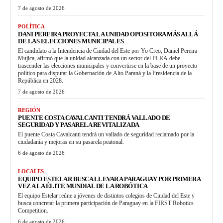
7 de agosto de 2026
POLÍTICA
DANI PEREIRA PROYECTA LA UNIDAD OPOSITORA MÁS ALLÁ
DE LAS ELECCIONES MUNICIPALES
El candidato a la Intendencia de Ciudad del Este por Yo Creo, Daniel Pereira
Mujica, afirmó que la unidad alcanzada con un sector del PLRA debe
trascender las elecciones municipales y convertirse en la base de un proyecto
político para disputar la Gobernación de Alto Paraná y la Presidencia de la
República en 2028.
7 de agosto de 2026
REGIÓN
PUENTE COSTA CAVALCANTI TENDRÁ VALLADO DE
SEGURIDAD Y PASARELA REVITALIZADA
El puente Costa Cavalcanti tendrá un vallado de seguridad reclamado por la
ciudadanía y mejoras en su pasarela peatonal.
6 de agosto de 2026
LOCALES
EQUIPO ESTELAR BUSCA LLEVAR A PARAGUAY POR PRIMERA
VEZ A LA ÉLITE MUNDIAL DE LA ROBÓTICA
El equipo Estelar reúne a jóvenes de distintos colegios de Ciudad del Este y
busca concretar la primera participación de Paraguay en la FIRST Robotics
Competition.
6 de agosto de 2026