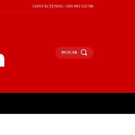
CONTÁCTENOS: +595 993 511788
BUSCAR
ICA
REGIÓN
FRONTERA
S