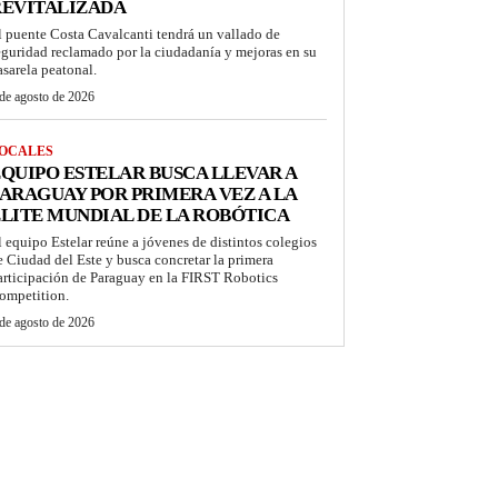
REVITALIZADA
l puente Costa Cavalcanti tendrá un vallado de
eguridad reclamado por la ciudadanía y mejoras en su
asarela peatonal.
de agosto de 2026
OCALES
QUIPO ESTELAR BUSCA LLEVAR A
ARAGUAY POR PRIMERA VEZ A LA
LITE MUNDIAL DE LA ROBÓTICA
l equipo Estelar reúne a jóvenes de distintos colegios
e Ciudad del Este y busca concretar la primera
articipación de Paraguay en la FIRST Robotics
ompetition.
de agosto de 2026