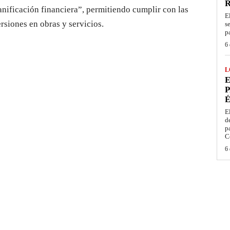
lanificación financiera”, permitiendo cumplir con las
E
ersiones en obras y servicios.
s
p
6 
L
E
P
É
E
d
p
C
6 