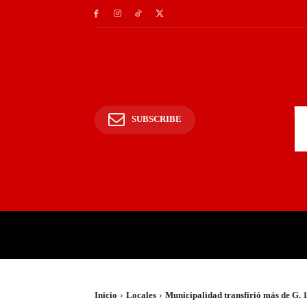
SUBSCRIBE
INICIO
POLICIALES Y
Inicio
Locales
Municipalidad transfirió más de G. 1