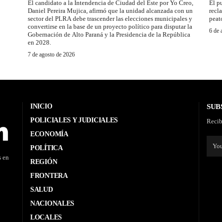
El candidato a la Intendencia de Ciudad del Este por Yo Creo,
El p
Daniel Pereira Mujica, afirmó que la unidad alcanzada con un
recl
sector del PLRA debe trascender las elecciones municipales y
peat
convertirse en la base de un proyecto político para disputar la
6 de 
Gobernación de Alto Paraná y la Presidencia de la República
en 2028.
7 de agosto de 2026
INICIO
SUB
POLICIALES Y JUDICIALES
Recib
ECONOMÍA
POLÍTICA
s en
REGIÓN
FRONTERA
SALUD
NACIONALES
LOCALES