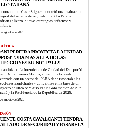
ALTO PARANÁ
l comandante César Silguero anunció una evaluación
ntegral del sistema de seguridad de Alto Paraná.
odrían aplicarse nuevas estrategias, refuerzos y
ambios.
de agosto de 2026
OLÍTICA
ANI PEREIRA PROYECTA LA UNIDAD
POSITORA MÁS ALLÁ DE LAS
LECCIONES MUNICIPALES
l candidato a la Intendencia de Ciudad del Este por Yo
reo, Daniel Pereira Mujica, afirmó que la unidad
lcanzada con un sector del PLRA debe trascender las
lecciones municipales y convertirse en la base de un
royecto político para disputar la Gobernación de Alto
araná y la Presidencia de la República en 2028.
de agosto de 2026
EGIÓN
UENTE COSTA CAVALCANTI TENDRÁ
ALLADO DE SEGURIDAD Y PASARELA