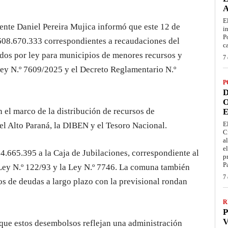
E
ente Daniel Pereira Mujica informó que este 12 de
i
P
.608.670.333 correspondientes a recaudaciones del
c
idos por ley para municipios de menores recursos y
7 
ey N.º 7609/2025 y el Decreto Reglamentario N.º
P
D
O
 el marco de la distribución de recursos de
E
E
 Alto Paraná, la DIBEN y el Tesoro Nacional.
C
a
e
4.665.395 a la Caja de Jubilaciones, correspondiente al
p
P
 Ley N.º 122/93 y la Ley N.º 7746. La comuna también
7 
os de deudas a largo plazo con la previsional rondan
R
P
V
 que estos desembolsos reflejan una administración