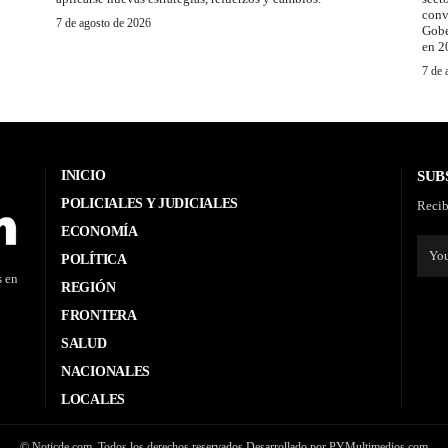
conv
7 de agosto de 2026
Gobe
en 2
7 de 
INICIO
SUB
POLICIALES Y JUDICIALES
Recib
ECONOMÍA
POLÍTICA
s en
REGIÓN
FRONTERA
SALUD
NACIONALES
LOCALES
© Noticde.com. Todos los derechos reservados Desarrollado por PYMultimedios.com