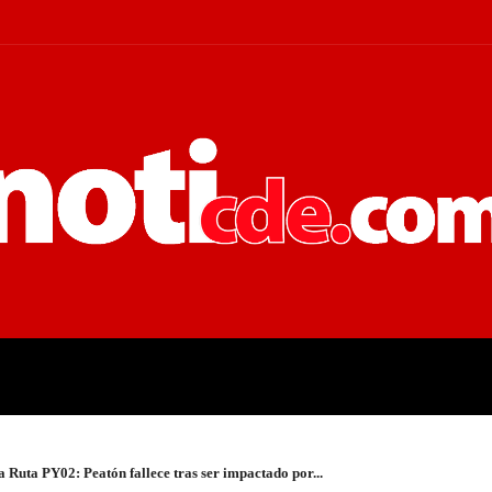
 JUDICIALES
ECONOMÍA
POLÍT
a Ruta PY02: Peatón fallece tras ser impactado por...