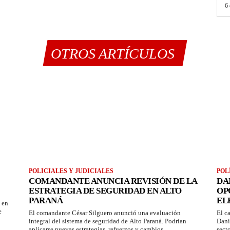
6 
OTROS ARTÍCULOS
POLICIALES Y JUDICIALES
POL
2
COMANDANTE ANUNCIA REVISIÓN DE LA
DA
ESTRATEGIA DE SEGURIDAD EN ALTO
OP
PARANÁ
EL
 en
e
El comandante César Silguero anunció una evaluación
El c
integral del sistema de seguridad de Alto Paraná. Podrían
Dani
aplicarse nuevas estrategias, refuerzos y cambios.
sect