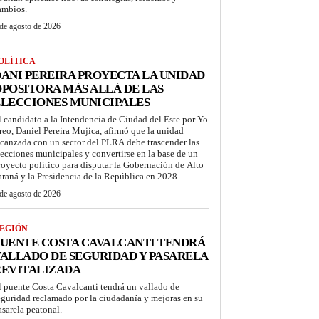
ambios.
de agosto de 2026
OLÍTICA
ANI PEREIRA PROYECTA LA UNIDAD
POSITORA MÁS ALLÁ DE LAS
LECCIONES MUNICIPALES
l candidato a la Intendencia de Ciudad del Este por Yo
reo, Daniel Pereira Mujica, afirmó que la unidad
lcanzada con un sector del PLRA debe trascender las
lecciones municipales y convertirse en la base de un
royecto político para disputar la Gobernación de Alto
araná y la Presidencia de la República en 2028.
de agosto de 2026
EGIÓN
UENTE COSTA CAVALCANTI TENDRÁ
ALLADO DE SEGURIDAD Y PASARELA
REVITALIZADA
l puente Costa Cavalcanti tendrá un vallado de
eguridad reclamado por la ciudadanía y mejoras en su
asarela peatonal.