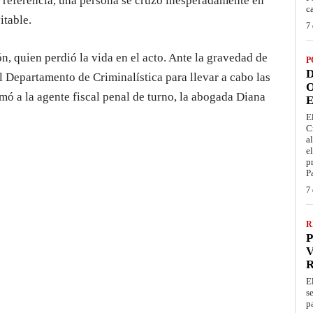
 referencia, una persona se cruzó inesperadamente en
c
itable.
7 
n, quien perdió la vida en el acto. Ante la gravedad de
P
D
del Departamento de Criminalística para llevar a cabo las
O
mó a la agente fiscal penal de turno, la abogada Diana
E
E
C
a
e
p
P
7 
R
P
V
E
s
p