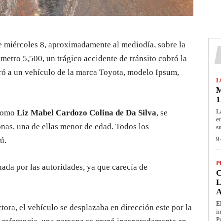
e miércoles 8, aproximadamente al mediodía, sobre la
ómetro 5,500, un trágico accidente de tránsito cobró la
cró a un vehículo de la marca Toyota, modelo Ipsum,
L
M
1
L
 como
Liz Mabel Cardozo Colina de Da Silva
, se
e
nas, una de ellas menor de edad. Todos los
s
ú.
9 
P
nada por las autoridades, ya que carecía de
L
E
tora, el vehículo se desplazaba en dirección este por la
i
P