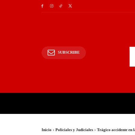
SUBSCRIBE
INICIO
POLICIALES Y
Inicio
Policiales y Judiciales
Trágico accidente en l