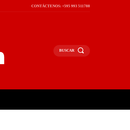
CONTÁCTENOS: +595 993 511788
BUSCAR
ICA
REGIÓN
FRONTERA
S