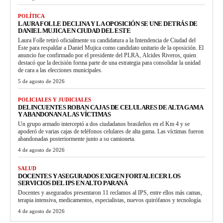
POLÍTICA
LAURA FOLLE DECLINA Y LA OPOSICIÓN SE UNE DETRÁS DE
DANIEL MUJICA EN CIUDAD DEL ESTE
Laura Folle retiró oficialmente su candidatura a la Intendencia de Ciudad del
Este para respaldar a Daniel Mujica como candidato unitario de la oposición. El
anuncio fue confirmado por el presidente del PLRA, Alcides Riveros, quien
destacó que la decisión forma parte de una estrategia para consolidar la unidad
de cara a las elecciones municipales.
5 de agosto de 2026
POLICIALES Y JUDICIALES
DELINCUENTES ROBAN CAJAS DE CELULARES DE ALTA GAMA
Y ABANDONAN A LAS VÍCTIMAS
Un grupo armado interceptó a dos ciudadanos brasileños en el Km 4 y se
apoderó de varias cajas de teléfonos celulares de alta gama. Las víctimas fueron
abandonadas posteriormente junto a su camioneta.
4 de agosto de 2026
SALUD
DOCENTES Y ASEGURADOS EXIGEN FORTALECER LOS
SERVICIOS DEL IPS EN ALTO PARANÁ
Docentes y asegurados presentaron 11 reclamos al IPS, entre ellos más camas,
terapia intensiva, medicamentos, especialistas, nuevos quirófanos y tecnología.
4 de agosto de 2026