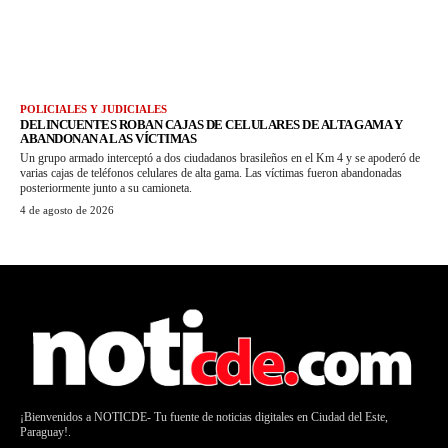
POLICIALES Y JUDICIALES
DELINCUENTES ROBAN CAJAS DE CELULARES DE ALTA GAMA Y
ABANDONAN A LAS VÍCTIMAS
Un grupo armado interceptó a dos ciudadanos brasileños en el Km 4 y se apoderó de
varias cajas de teléfonos celulares de alta gama. Las víctimas fueron abandonadas
posteriormente junto a su camioneta.
4 de agosto de 2026
¡Bienvenidos a NOTICDE- Tu fuente de noticias digitales en Ciudad del Este,
Paraguay!.