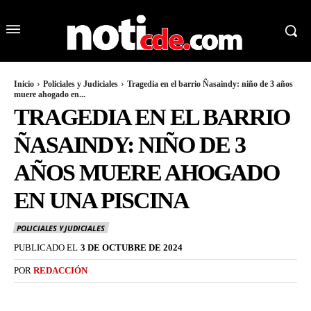
Inicio
Policiales y Judiciales
Tragedia en el barrio Ñasaindy: niño de 3 años
muere ahogado en...
TRAGEDIA EN EL BARRIO
ÑASAINDY: NIÑO DE 3
AÑOS MUERE AHOGADO
EN UNA PISCINA
POLICIALES Y JUDICIALES
PUBLICADO EL
3 DE OCTUBRE DE 2024
POR
REDACCIÓN