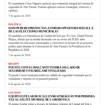
El comandante César Silguero anunció una evaluación integral del sistema de
seguridad de Alto Paraná. Podrían aplicarse nuevas estrategias, refuerzos y
cambios.
7 de agosto de 2026
POLÍTICA
DANI PEREIRA PROYECTA LA UNIDAD OPOSITORA MÁS ALLÁ
DE LAS ELECCIONES MUNICIPALES
El candidato a la Intendencia de Ciudad del Este por Yo Creo, Daniel Pereira
Mujica, afirmó que la unidad alcanzada con un sector del PLRA debe
trascender las elecciones municipales y convertirse en la base de un proyecto
político para disputar la Gobernación de Alto Paraná y la Presidencia de la
República en 2028.
7 de agosto de 2026
REGIÓN
PUENTE COSTA CAVALCANTI TENDRÁ VALLADO DE
SEGURIDAD Y PASARELA REVITALIZADA
El puente Costa Cavalcanti tendrá un vallado de seguridad reclamado por la
ciudadanía y mejoras en su pasarela peatonal.
6 de agosto de 2026
LOCALES
EQUIPO ESTELAR BUSCA LLEVAR A PARAGUAY POR PRIMERA
VEZ A LA ÉLITE MUNDIAL DE LA ROBÓTICA
El equipo Estelar reúne a jóvenes de distintos colegios de Ciudad del Este y