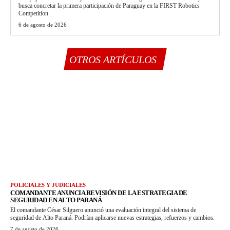
busca concretar la primera participación de Paraguay en la FIRST Robotics
Competition.
6 de agosto de 2026
OTROS ARTÍCULOS
POLICIALES Y JUDICIALES
COMANDANTE ANUNCIA REVISIÓN DE LA ESTRATEGIA DE
SEGURIDAD EN ALTO PARANÁ
El comandante César Silguero anunció una evaluación integral del sistema de
seguridad de Alto Paraná. Podrían aplicarse nuevas estrategias, refuerzos y cambios.
7 de agosto de 2026