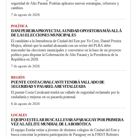
seguridad de Alto Paraná. Podrían aplicarse nuevas estrategias, refuerzos y
cambios.
7 de agosto de 2026
POLÍTICA
DANI PEREIRA PROYECTA LA UNIDAD OPOSITORA MÁS ALLÁ
DE LAS ELECCIONES MUNICIPALES
El candidato a la Intendencia de Ciudad del Este por Yo Creo, Daniel Pereira
Mujica, afirmó que la unidad alcanzada con un sector del PLRA debe
trascender las elecciones municipales y convertirse en la base de un proyecto
político para disputar la Gobernación de Alto Paraná y la Presidencia de la
República en 2028.
7 de agosto de 2026
REGIÓN
PUENTE COSTA CAVALCANTI TENDRÁ VALLADO DE
SEGURIDAD Y PASARELA REVITALIZADA
El puente Costa Cavalcanti tendrá un vallado de seguridad reclamado por la
ciudadanía y mejoras en su pasarela peatonal.
6 de agosto de 2026
LOCALES
EQUIPO ESTELAR BUSCA LLEVAR A PARAGUAY POR PRIMERA
VEZ A LA ÉLITE MUNDIAL DE LA ROBÓTICA
El equipo Estelar reúne a jóvenes de distintos colegios de Ciudad del Este y
busca concretar la primera participación de Paraguay en la FIRST Robotics