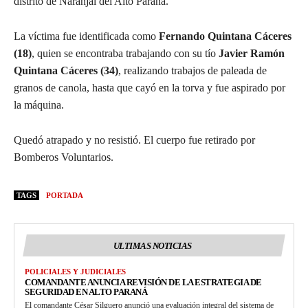
distrito de Naranjal del Alto Paraná.
La víctima fue identificada como
Fernando Quintana Cáceres
(18)
, quien se encontraba trabajando con su tío
Javier Ramón
Quintana Cáceres (34)
, realizando trabajos de paleada de
granos de canola, hasta que cayó en la torva y fue aspirado por
la máquina.
Quedó atrapado y no resistió. El cuerpo fue retirado por
Bomberos Voluntarios.
TAGS
PORTADA
ULTIMAS NOTICIAS
POLICIALES Y JUDICIALES
COMANDANTE ANUNCIA REVISIÓN DE LA ESTRATEGIA DE
SEGURIDAD EN ALTO PARANÁ
El comandante César Silguero anunció una evaluación integral del sistema de