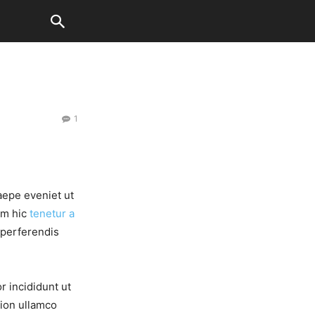
1
aepe eveniet ut
um hic
tenetur a
 perferendis
r incididunt ut
tion ullamco