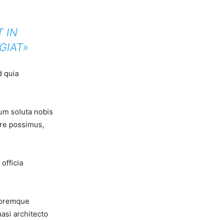
 IN
GIAT»
d quia
cum soluta nobis
re possimus,
officia
oloremque
uasi architecto