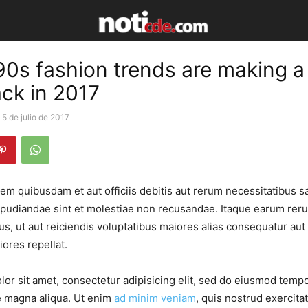
90s fashion trends are making a
ck in 2017
5 de julio de 2017
m quibusdam et aut officiis debitis aut rerum necessitatibus s
epudiandae sint et molestiae non recusandae. Itaque earum rer
s, ut aut reiciendis voluptatibus maiores alias consequatur aut
iores repellat.
or sit amet, consectetur adipisicing elit, sed do eiusmod tempo
e magna aliqua. Ut enim
ad minim veniam
, quis nostrud exercita