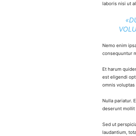
laboris nisi ut
«D
VOLU
Nemo enim ipsam
consequuntur ma
Et harum quidem
est eligendi o
omnis voluptas
Nulla pariatur. 
deserunt mollit
Sed ut perspici
laudantium, tot