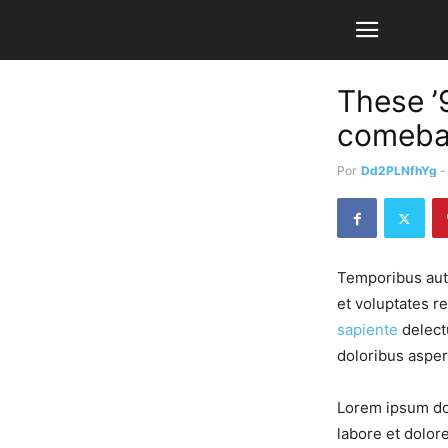
These ’
comeba
Por
Dd2PLNfhYg
-
Temporibus aute
et voluptates r
sapiente
delectu
doloribus asper
Lorem ipsum dol
labore et dolor