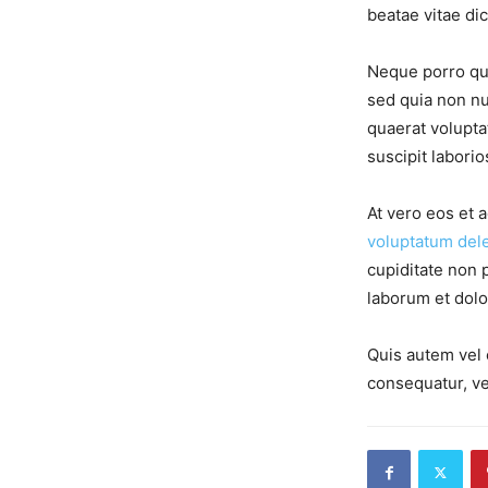
beatae vitae dic
Neque porro qui
sed quia non 
quaerat volupta
suscipit labori
At vero eos et 
voluptatum dele
cupiditate non p
laborum et dol
Quis autem vel 
consequatur, ve