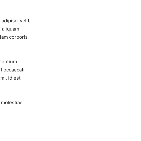
dipisci velit,
 aliquam
lam corporis
esentium
t occaecati
mi, id est
l molestiae