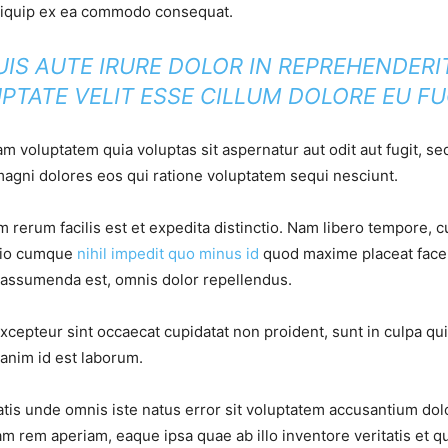
 aliquip ex ea commodo consequat.
UIS AUTE IRURE DOLOR IN REPREHENDERIT
PTATE VELIT ESSE CILLUM DOLORE EU FU
 voluptatem quia voluptas sit aspernatur aut odit aut fugit, se
gni dolores eos qui ratione voluptatem sequi nesciunt.
 rerum facilis est et expedita distinctio. Nam libero tempore, 
ptio cumque
nihil impedit quo minus id
quod maxime placeat face
 assumenda est, omnis dolor repellendus.
Excepteur sint occaecat cupidatat non proident, sunt in culpa qui 
 anim id est laborum.
atis unde omnis iste natus error sit voluptatem accusantium d
am rem aperiam, eaque ipsa quae ab illo inventore veritatis et q