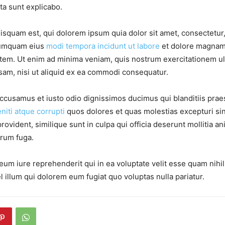
ta sunt explicabo.
squam est, qui dolorem ipsum quia dolor sit amet, consectetur, a
numquam eius
modi tempora incidunt ut labore
et dolore magnam
tem. Ut enim ad minima veniam, quis nostrum exercitationem ul
osam, nisi ut aliquid ex ea commodi consequatur.
accusamus et iusto odio dignissimos ducimus qui blanditiis pra
niti atque corrupti
quos dolores et quas molestias excepturi sin
rovident, similique sunt in culpa qui officia deserunt mollitia ani
orum fuga.
eum iure reprehenderit qui in ea voluptate velit esse quam nihi
l illum qui dolorem eum fugiat quo voluptas nulla pariatur.