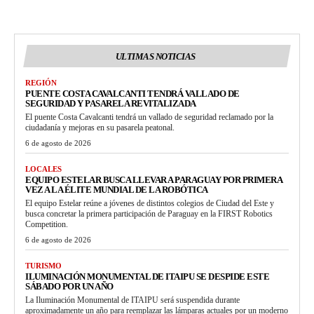
ULTIMAS NOTICIAS
REGIÓN
PUENTE COSTA CAVALCANTI TENDRÁ VALLADO DE
SEGURIDAD Y PASARELA REVITALIZADA
El puente Costa Cavalcanti tendrá un vallado de seguridad reclamado por la
ciudadanía y mejoras en su pasarela peatonal.
6 de agosto de 2026
LOCALES
EQUIPO ESTELAR BUSCA LLEVAR A PARAGUAY POR PRIMERA
VEZ A LA ÉLITE MUNDIAL DE LA ROBÓTICA
El equipo Estelar reúne a jóvenes de distintos colegios de Ciudad del Este y
busca concretar la primera participación de Paraguay en la FIRST Robotics
Competition.
6 de agosto de 2026
TURISMO
ILUMINACIÓN MONUMENTAL DE ITAIPU SE DESPIDE ESTE
SÁBADO POR UN AÑO
La Iluminación Monumental de ITAIPU será suspendida durante
aproximadamente un año para reemplazar las lámparas actuales por un moderno