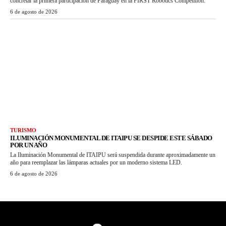
concretar la primera participación de Paraguay en la FIRST Robotics Competition.
6 de agosto de 2026
TURISMO
ILUMINACIÓN MONUMENTAL DE ITAIPU SE DESPIDE ESTE SÁBADO
POR UN AÑO
La Iluminación Monumental de ITAIPU será suspendida durante aproximadamente un
año para reemplazar las lámparas actuales por un moderno sistema LED.
6 de agosto de 2026