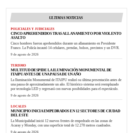
ULTIMAS NOTICIAS
POLICIALES Y JUDICIALES
CINCO APREHENDIDOS TRAS ALLANAMIENTO POR VIOLENTO
ASALTO
Cinco hombres fueron aprehendidos durante un allanamiento en Presidente
Franco. La Policía incautó 14 celulares, prendas, bolsos, precintos y un DVR.
9 de agosto de 2026
TURISMO
MULTITUD DESPIDE LA ILUMINACIÓN MONUMENTAL DE
ITAIPU ANTES DE UNA PAUSA DE UN AÑO
La Iluminación Monumental de ITAIPU realizó su última presentación antes de
una pausa de aproximadamente un año. El histórico sistema será reemplazado
por tecnología LED y regresará con nuevas posibilidades para el espectáculo.
9 de agosto de 2026
LOCALES
MUNICIPIO INICIA EMPEDRADOS EN 12 SECTORES DE CIUDAD
DEL ESTE
La Municipalidad inició 12 nuevos frentes de empedrado en las zonas de
Acaray y Monday, con una superficie total de 12.270 metros cuadrados.
9 de agosto de 2026