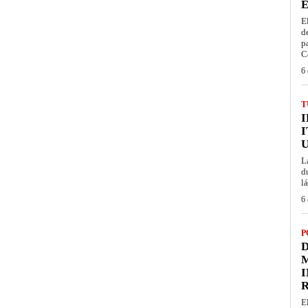
É
E
d
p
C
6 
T
I
L
d
l
6 
P
D
M
I
E