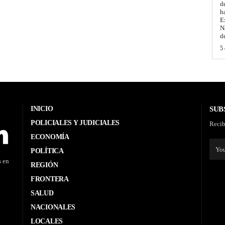
d
h
E
N
d
5 
INICIO
SUB
POLICIALES Y JUDICIALES
Recib
ECONOMÍA
POLÍTICA
s en
REGIÓN
FRONTERA
SALUD
NACIONALES
LOCALES