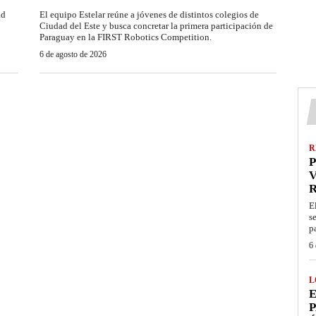
ad
El equipo Estelar reúne a jóvenes de distintos colegios de
Ciudad del Este y busca concretar la primera participación de
Paraguay en la FIRST Robotics Competition.
6 de agosto de 2026
R
P
V
E
s
p
6 
L
E
P