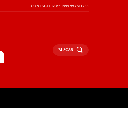
CONTÁCTENOS: +595 993 511788
BUSCAR
ICA
REGIÓN
FRONTERA
S