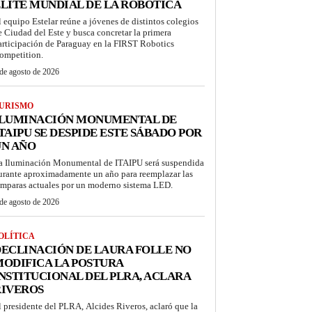
LITE MUNDIAL DE LA ROBÓTICA
l equipo Estelar reúne a jóvenes de distintos colegios
e Ciudad del Este y busca concretar la primera
articipación de Paraguay en la FIRST Robotics
ompetition.
de agosto de 2026
URISMO
ILUMINACIÓN MONUMENTAL DE
TAIPU SE DESPIDE ESTE SÁBADO POR
UN AÑO
a Iluminación Monumental de ITAIPU será suspendida
urante aproximadamente un año para reemplazar las
ámparas actuales por un moderno sistema LED.
de agosto de 2026
OLÍTICA
ECLINACIÓN DE LAURA FOLLE NO
ODIFICA LA POSTURA
NSTITUCIONAL DEL PLRA, ACLARA
RIVEROS
l presidente del PLRA, Alcides Riveros, aclaró que la