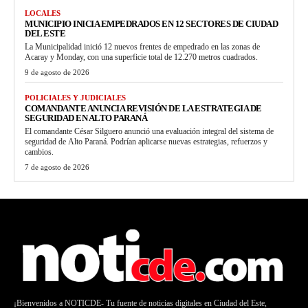
LOCALES
MUNICIPIO INICIA EMPEDRADOS EN 12 SECTORES DE CIUDAD
DEL ESTE
La Municipalidad inició 12 nuevos frentes de empedrado en las zonas de
Acaray y Monday, con una superficie total de 12.270 metros cuadrados.
9 de agosto de 2026
POLICIALES Y JUDICIALES
COMANDANTE ANUNCIA REVISIÓN DE LA ESTRATEGIA DE
SEGURIDAD EN ALTO PARANÁ
El comandante César Silguero anunció una evaluación integral del sistema de
seguridad de Alto Paraná. Podrían aplicarse nuevas estrategias, refuerzos y
cambios.
7 de agosto de 2026
¡Bienvenidos a NOTICDE- Tu fuente de noticias digitales en Ciudad del Este,