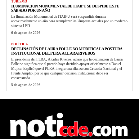
TURISMO
ILUMINACIÓN MONUMENTAL DE ITAIPU SE DESPIDE ESTE
SÁBADO POR UN AÑO
La Iluminación Monumental de ITAIPU será suspendida durante
aproximadamente un año para reemplazar las lámparas actuales por un moderno
sistema LED.
6 de agosto de 2026
POLÍTICA
DECLINACIÓN DE LAURA FOLLE NO MODIFICA LA POSTURA
INSTITUCIONAL DEL PLRA, ACLARA RIVEROS
El presidente del PLRA, Alcides Riveros, aclaró que la declinación de Laura
Folle no significa que el partido haya decidido apoyar oficialmente a Daniel
Mujica. Explicó que el PLRA integra una alianza con Cruzada Nacional y el
Frente Amplio, por lo que cualquier decisión institucional debe ser
consensuada.
5 de agosto de 2026