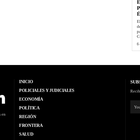
E
P
É
E
d
p
C
6 
INICIO
SUB
POLICIALES Y JUDICIALES
Recib
ECONOMÍA
POLÍTICA
s en
REGIÓN
FRONTERA
SALUD