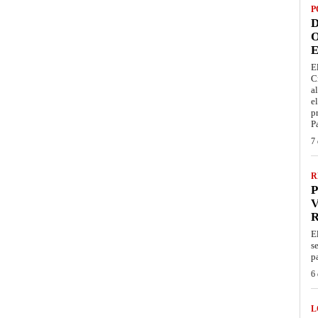
P
D
O
E
E
C
a
e
p
P
7 
R
P
V
E
s
p
6 
L