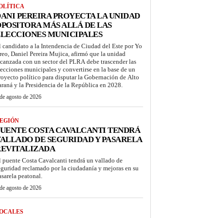
OLÍTICA
ANI PEREIRA PROYECTA LA UNIDAD
POSITORA MÁS ALLÁ DE LAS
LECCIONES MUNICIPALES
l candidato a la Intendencia de Ciudad del Este por Yo
reo, Daniel Pereira Mujica, afirmó que la unidad
lcanzada con un sector del PLRA debe trascender las
lecciones municipales y convertirse en la base de un
royecto político para disputar la Gobernación de Alto
araná y la Presidencia de la República en 2028.
de agosto de 2026
EGIÓN
UENTE COSTA CAVALCANTI TENDRÁ
ALLADO DE SEGURIDAD Y PASARELA
REVITALIZADA
l puente Costa Cavalcanti tendrá un vallado de
eguridad reclamado por la ciudadanía y mejoras en su
asarela peatonal.
de agosto de 2026
OCALES