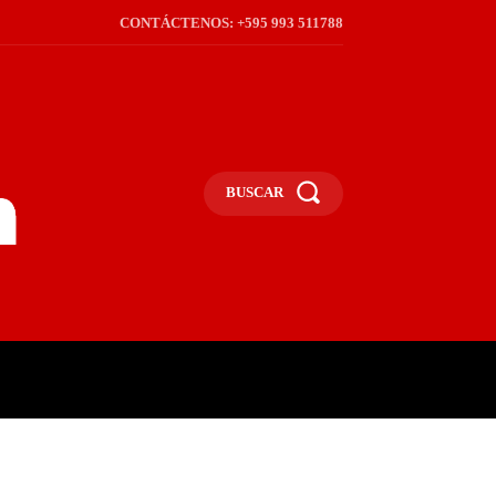
CONTÁCTENOS: +595 993 511788
BUSCAR
ICA
REGIÓN
FRONTERA
S