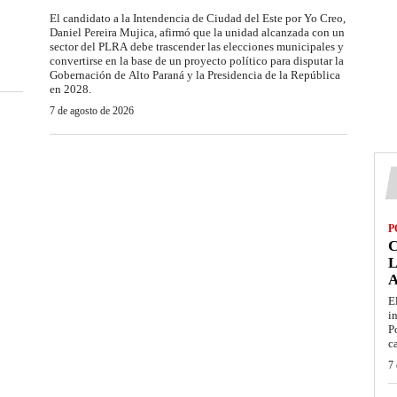
El candidato a la Intendencia de Ciudad del Este por Yo Creo,
Daniel Pereira Mujica, afirmó que la unidad alcanzada con un
sector del PLRA debe trascender las elecciones municipales y
convertirse en la base de un proyecto político para disputar la
Gobernación de Alto Paraná y la Presidencia de la República
en 2028.
7 de agosto de 2026
P
L
E
i
P
c
7 