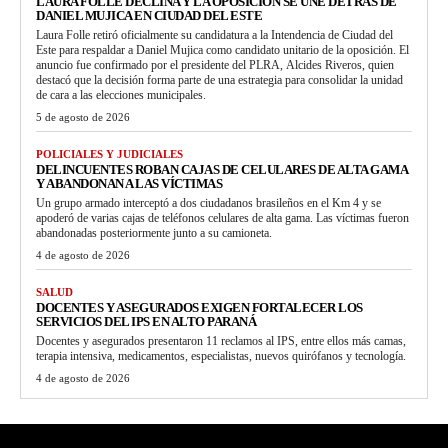
LAURA FOLLE DECLINA Y LA OPOSICIÓN SE UNE DETRÁS DE
DANIEL MUJICA EN CIUDAD DEL ESTE
Laura Folle retiró oficialmente su candidatura a la Intendencia de Ciudad del
Este para respaldar a Daniel Mujica como candidato unitario de la oposición. El
anuncio fue confirmado por el presidente del PLRA, Alcides Riveros, quien
destacó que la decisión forma parte de una estrategia para consolidar la unidad
de cara a las elecciones municipales.
5 de agosto de 2026
POLICIALES Y JUDICIALES
DELINCUENTES ROBAN CAJAS DE CELULARES DE ALTA GAMA
Y ABANDONAN A LAS VÍCTIMAS
Un grupo armado interceptó a dos ciudadanos brasileños en el Km 4 y se
apoderó de varias cajas de teléfonos celulares de alta gama. Las víctimas fueron
abandonadas posteriormente junto a su camioneta.
4 de agosto de 2026
SALUD
DOCENTES Y ASEGURADOS EXIGEN FORTALECER LOS
SERVICIOS DEL IPS EN ALTO PARANÁ
Docentes y asegurados presentaron 11 reclamos al IPS, entre ellos más camas,
terapia intensiva, medicamentos, especialistas, nuevos quirófanos y tecnología.
4 de agosto de 2026