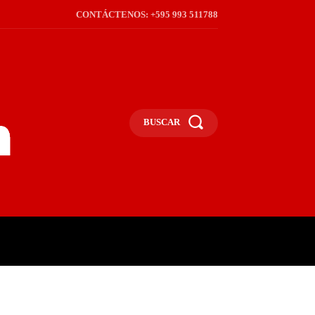
CONTÁCTENOS: +595 993 511788
BUSCAR
ICA
REGIÓN
FRONTERA
S