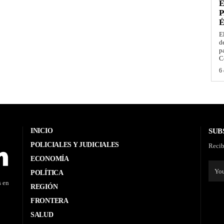
E
P
É
E
d
p
C
6 
INICIO
SUB
POLICIALES Y JUDICIALES
Recib
ECONOMÍA
POLÍTICA
s en
REGIÓN
FRONTERA
SALUD