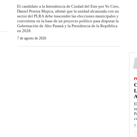
El candidato a la Intendencia de Ciudad del Este por Yo Creo,
Daniel Pereira Mujica, afirmó que la unidad alcanzada con un
sector del PLRA debe trascender las elecciones municipales y
convertirse en la base de un proyecto político para disputar la
Gobernación de Alto Paraná y la Presidencia de la República
en 2028.
7 de agosto de 2026
P
L
E
i
P
c
7 