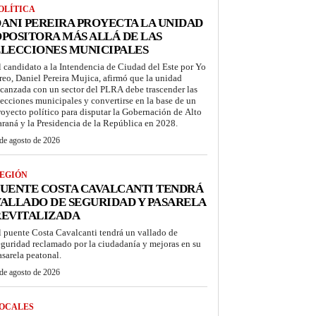
OLÍTICA
ANI PEREIRA PROYECTA LA UNIDAD
POSITORA MÁS ALLÁ DE LAS
LECCIONES MUNICIPALES
l candidato a la Intendencia de Ciudad del Este por Yo
reo, Daniel Pereira Mujica, afirmó que la unidad
lcanzada con un sector del PLRA debe trascender las
lecciones municipales y convertirse en la base de un
royecto político para disputar la Gobernación de Alto
araná y la Presidencia de la República en 2028.
de agosto de 2026
EGIÓN
UENTE COSTA CAVALCANTI TENDRÁ
ALLADO DE SEGURIDAD Y PASARELA
REVITALIZADA
l puente Costa Cavalcanti tendrá un vallado de
eguridad reclamado por la ciudadanía y mejoras en su
asarela peatonal.
de agosto de 2026
OCALES