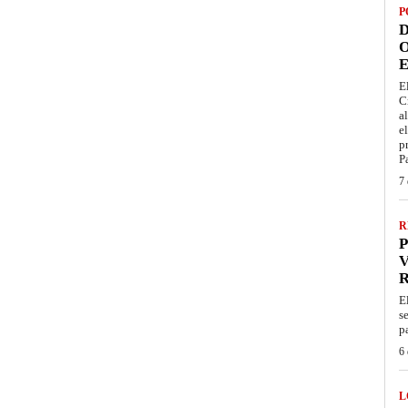
P
D
O
E
E
C
a
e
p
P
7 
R
P
V
E
s
p
6 
L