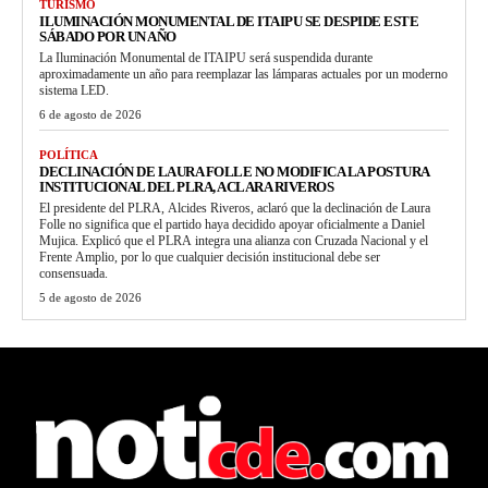
TURISMO
ILUMINACIÓN MONUMENTAL DE ITAIPU SE DESPIDE ESTE
SÁBADO POR UN AÑO
La Iluminación Monumental de ITAIPU será suspendida durante
aproximadamente un año para reemplazar las lámparas actuales por un moderno
sistema LED.
6 de agosto de 2026
POLÍTICA
DECLINACIÓN DE LAURA FOLLE NO MODIFICA LA POSTURA
INSTITUCIONAL DEL PLRA, ACLARA RIVEROS
El presidente del PLRA, Alcides Riveros, aclaró que la declinación de Laura
Folle no significa que el partido haya decidido apoyar oficialmente a Daniel
Mujica. Explicó que el PLRA integra una alianza con Cruzada Nacional y el
Frente Amplio, por lo que cualquier decisión institucional debe ser
consensuada.
5 de agosto de 2026