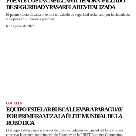
PUENTE COSTA CAVALCANTI TENDRÁ VALLADO
DE SEGURIDAD Y PASARELA REVITALIZADA
El puente Costa Cavalcanti tendrá un vallado de seguridad reclamado por la ciudadanía
y mejoras en su pasarela peatonal.
6 de agosto de 2026
LOCALES
EQUIPO ESTELAR BUSCA LLEVAR A PARAGUAY
POR PRIMERA VEZ A LA ÉLITE MUNDIAL DE LA
ROBÓTICA
El equipo Estelar reúne a jóvenes de distintos colegios de Ciudad del Este y busca
concretar la primera participación de Paraguay en la FIRST Robotics Competition.