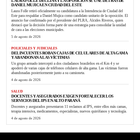
LAURA FOLLE DECLINA Y LA OPOSICIÓN SE UNE DETRÁS DE
DANIEL MUJICA EN CIUDAD DEL ESTE
Laura Folle retiró oficialmente su candidatura a la Intendencia de Ciudad del
Este para respaldar a Daniel Mujica como candidato unitario de la oposición. El
anuncio fue confirmado por el presidente del PLRA, Alcides Riveros, quien
destacó que la decisión forma parte de una estrategia para consolidar la unidad
de cara a las elecciones municipales.
5 de agosto de 2026
POLICIALES Y JUDICIALES
DELINCUENTES ROBAN CAJAS DE CELULARES DE ALTA GAMA
Y ABANDONAN A LAS VÍCTIMAS
Un grupo armado interceptó a dos ciudadanos brasileños en el Km 4 y se
apoderó de varias cajas de teléfonos celulares de alta gama. Las víctimas fueron
abandonadas posteriormente junto a su camioneta.
4 de agosto de 2026
SALUD
DOCENTES Y ASEGURADOS EXIGEN FORTALECER LOS
SERVICIOS DEL IPS EN ALTO PARANÁ
Docentes y asegurados presentaron 11 reclamos al IPS, entre ellos más camas,
terapia intensiva, medicamentos, especialistas, nuevos quirófanos y tecnología.
4 de agosto de 2026