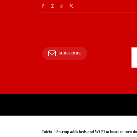
SUBSCRIBE
INICIO
POLICIALES Y
Inicio
Startup adds beds and Wi-Fi to buses to turn th