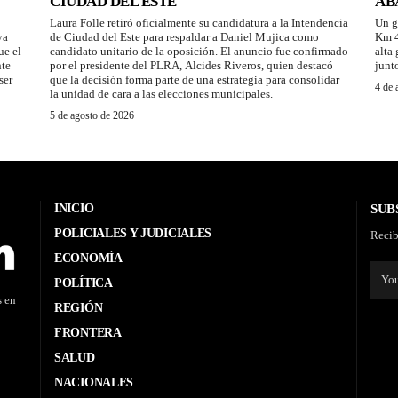
CIUDAD DEL ESTE
AB
Laura Folle retiró oficialmente su candidatura a la Intendencia
Un g
ya
de Ciudad del Este para respaldar a Daniel Mujica como
Km 4
ue el
candidato unitario de la oposición. El anuncio fue confirmado
alta
nte
por el presidente del PLRA, Alcides Riveros, quien destacó
junt
ser
que la decisión forma parte de una estrategia para consolidar
4 de 
la unidad de cara a las elecciones municipales.
5 de agosto de 2026
INICIO
SUB
POLICIALES Y JUDICIALES
Recib
ECONOMÍA
POLÍTICA
s en
REGIÓN
FRONTERA
SALUD
NACIONALES