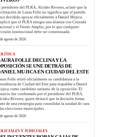
l presidente del PLRA, Alcides Riveros, aclaró que la
eclinación de Laura Folle no significa que el partido
aya decidido apoyar oficialmente a Daniel Mujica.
xplicó que el PLRA integra una alianza con Cruzada
acional y el Frente Amplio, por lo que cualquier
ecisión institucional debe ser consensuada.
de agosto de 2026
OLÍTICA
AURA FOLLE DECLINA Y LA
POSICIÓN SE UNE DETRÁS DE
ANIEL MUJICA EN CIUDAD DEL ESTE
aura Folle retiró oficialmente su candidatura a la
ntendencia de Ciudad del Este para respaldar a Daniel
ujica como candidato unitario de la oposición. El
nuncio fue confirmado por el presidente del PLRA,
lcides Riveros, quien destacó que la decisión forma
arte de una estrategia para consolidar la unidad de cara
 las elecciones municipales.
de agosto de 2026
OLICIALES Y JUDICIALES
ELINCUENTES ROBAN CAJAS DE