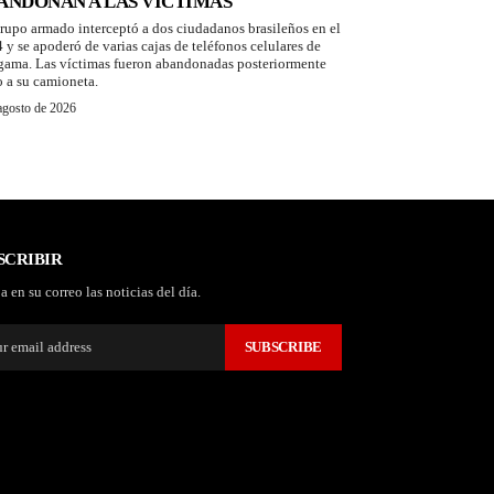
ANDONAN A LAS VÍCTIMAS
rupo armado interceptó a dos ciudadanos brasileños en el
 y se apoderó de varias cajas de teléfonos celulares de
 gama. Las víctimas fueron abandonadas posteriormente
o a su camioneta.
agosto de 2026
SCRIBIR
a en su correo las noticias del día.
SUBSCRIBE