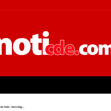
 JUDICIALES
ECONOMÍA
POLÍT
em into 'moving...