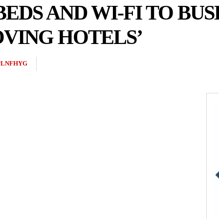
BEDS AND WI-FI TO BUS
OVING HOTELS’
PLNFHYG