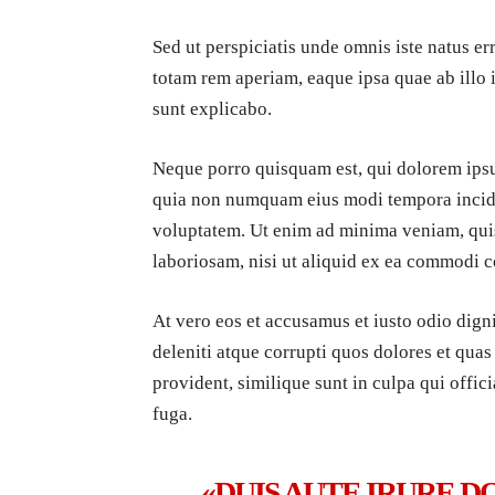
Sed ut perspiciatis unde omnis iste natus 
totam rem aperiam, eaque ipsa quae ab illo i
sunt explicabo.
Neque porro quisquam est, qui dolorem ipsum
quia non numquam eius modi tempora incidu
voluptatem. Ut enim ad minima veniam, quis
laboriosam, nisi ut aliquid ex ea commodi 
At vero eos et accusamus et iusto odio dig
deleniti atque corrupti quos dolores et quas
provident, similique sunt in culpa qui offic
fuga.
«DUIS AUTE IRURE D