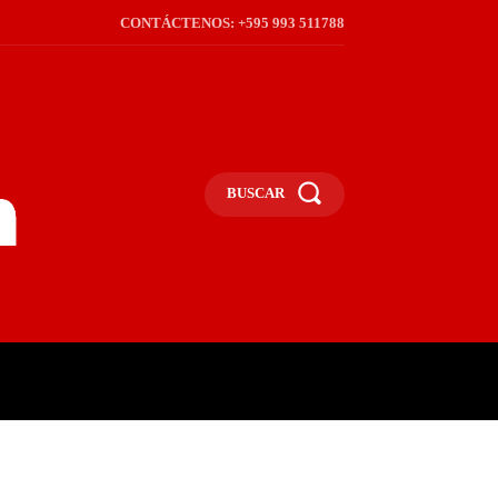
CONTÁCTENOS: +595 993 511788
BUSCAR
ICA
REGIÓN
FRONTERA
S