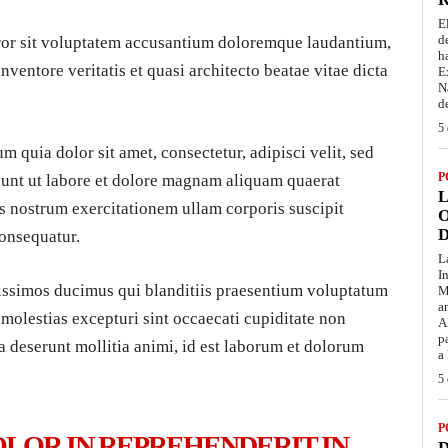
E
d
error sit voluptatem accusantium doloremque laudantium,
h
nventore veritatis et quasi architecto beatae vitae dicta
E
N
d
5 
 quia dolor sit amet, consectetur, adipisci velit, sed
P
nt ut labore et dolore magnam aliquam quaerat
L
 nostrum exercitationem ullam corporis suscipit
O
D
consequatur.
L
I
nissimos ducimus qui blanditiis praesentium voluptatum
M
a
 molestias excepturi sint occaecati cupiditate non
A
p
ia deserunt mollitia animi, id est laborum et dolorum
a
5 
P
OLOR IN REPREHENDERIT IN
D