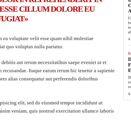
C
 ESSE CILLUM DOLORE EU
A
FUGIAT»
U
b
t
a
n ea voluptate velit esse quam nihil molestiae
4 
at quo voluptas nulla pariatur.
S
D
debitis aut rerum necessitatibus saepe eveniet ut et
F
E
n recusandae. Itaque earum rerum hic tenetur a sapiente
D
ores alias consequatur aut perferendis doloribus
e
e
4 
pisicing elit, sed do eiusmod tempor incididunt ut
minim veniam, quis nostrud exercitation ullamco laboris