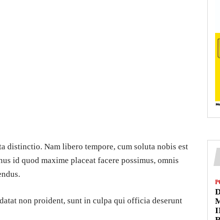
ta distinctio. Nam libero tempore, cum soluta nobis est
inus id quod maxime placeat facere possimus, omnis
endus.
P
D
datat non proident, sunt in culpa qui officia deserunt
M
I