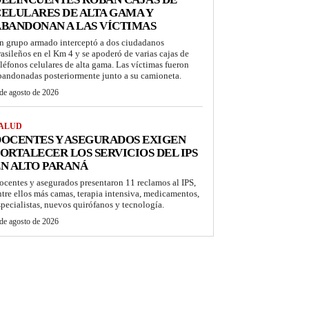
ELULARES DE ALTA GAMA Y
BANDONAN A LAS VÍCTIMAS
n grupo armado interceptó a dos ciudadanos
rasileños en el Km 4 y se apoderó de varias cajas de
eléfonos celulares de alta gama. Las víctimas fueron
bandonadas posteriormente junto a su camioneta.
de agosto de 2026
ALUD
OCENTES Y ASEGURADOS EXIGEN
ORTALECER LOS SERVICIOS DEL IPS
N ALTO PARANÁ
ocentes y asegurados presentaron 11 reclamos al IPS,
ntre ellos más camas, terapia intensiva, medicamentos,
specialistas, nuevos quirófanos y tecnología.
de agosto de 2026