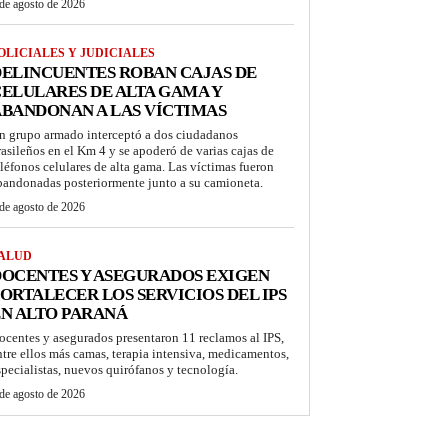
de agosto de 2026
OLICIALES Y JUDICIALES
ELINCUENTES ROBAN CAJAS DE
ELULARES DE ALTA GAMA Y
BANDONAN A LAS VÍCTIMAS
n grupo armado interceptó a dos ciudadanos
rasileños en el Km 4 y se apoderó de varias cajas de
eléfonos celulares de alta gama. Las víctimas fueron
bandonadas posteriormente junto a su camioneta.
de agosto de 2026
ALUD
OCENTES Y ASEGURADOS EXIGEN
ORTALECER LOS SERVICIOS DEL IPS
N ALTO PARANÁ
ocentes y asegurados presentaron 11 reclamos al IPS,
ntre ellos más camas, terapia intensiva, medicamentos,
specialistas, nuevos quirófanos y tecnología.
de agosto de 2026