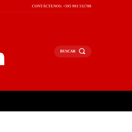
CONTÁCTENOS: +595 993 511788
BUSCAR
ICA
REGIÓN
FRONTERA
S