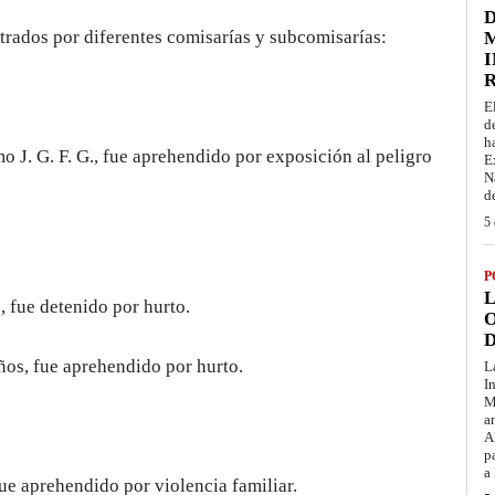
D
strados por diferentes comisarías y subcomisarías:
M
I
E
d
h
o J. G. F. G., fue aprehendido por exposición al peligro
E
N
d
5 
P
L
 fue detenido por hurto.
O
D
os, fue aprehendido por hurto.
L
I
M
a
A
p
a
ue aprehendido por violencia familiar.