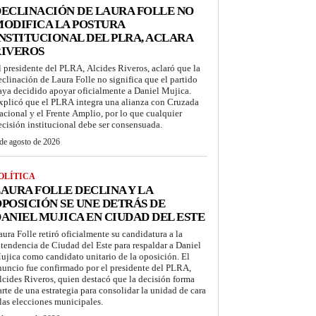
ECLINACIÓN DE LAURA FOLLE NO
ODIFICA LA POSTURA
NSTITUCIONAL DEL PLRA, ACLARA
RIVEROS
l presidente del PLRA, Alcides Riveros, aclaró que la
eclinación de Laura Folle no significa que el partido
aya decidido apoyar oficialmente a Daniel Mujica.
xplicó que el PLRA integra una alianza con Cruzada
acional y el Frente Amplio, por lo que cualquier
ecisión institucional debe ser consensuada.
de agosto de 2026
OLÍTICA
AURA FOLLE DECLINA Y LA
POSICIÓN SE UNE DETRÁS DE
ANIEL MUJICA EN CIUDAD DEL ESTE
aura Folle retiró oficialmente su candidatura a la
ntendencia de Ciudad del Este para respaldar a Daniel
ujica como candidato unitario de la oposición. El
nuncio fue confirmado por el presidente del PLRA,
lcides Riveros, quien destacó que la decisión forma
arte de una estrategia para consolidar la unidad de cara
 las elecciones municipales.