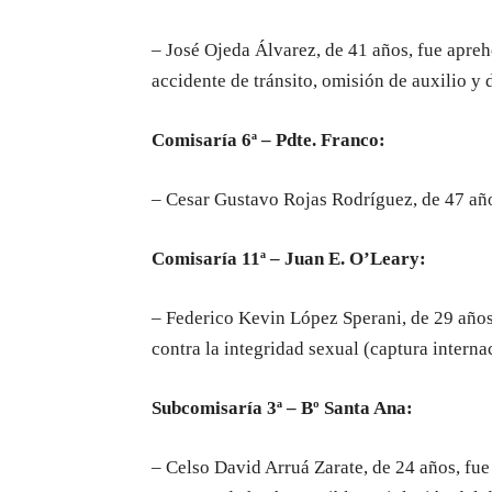
– José Ojeda Álvarez, de 41 años, fue apre
accidente de tránsito, omisión de auxilio y 
Comisaría 6ª – Pdte. Franco:
– Cesar Gustavo Rojas Rodríguez, de 47 años
Comisaría 11ª – Juan E. O’Leary:
– Federico Kevin López Sperani, de 29 años 
contra la integridad sexual (captura interna
Subcomisaría 3ª – Bº Santa Ana:
– Celso David Arruá Zarate, de 24 años, fu