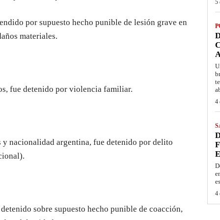
5 
hendido por supuesto hecho punible de lesión grave en
P
D
daños materiales.
C
A
U
b
t
, fue detenido por violencia familiar.
a
4 
S
D
y nacionalidad argentina, fue detenido por delito
F
E
cional).
D
e
e
4 
e detenido sobre supuesto hecho punible de coacción,