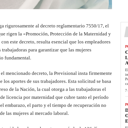
pega rigurosamente al decreto reglamentario 7550/17, el
 que rigen la «Promoción, Protección de la Maternidad y
con este decreto, resulta esencial que los empleadores
P
as trabajadoras para garantizar que las mujeres
L
io fundamental.
E
n el mencionado decreto, la Previsional insta firmemente
i
P
e los aportes de sus trabajadores. Esta solicitud se basa
c
so de la Nación, la cual otorga a las trabajadoras el
7 
de licencia por maternidad que cubre tanto el período
el embarazo, el parto y el tiempo de recuperación no
P
D
de las mujeres al mercado laboral.
O
E
E