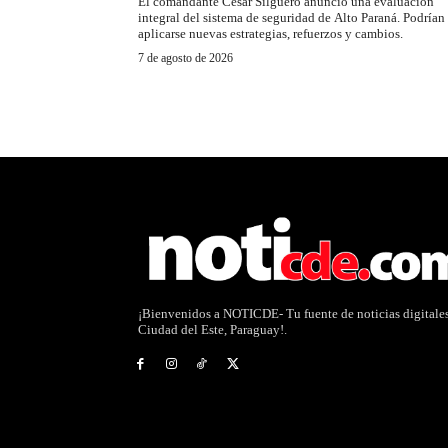
El comandante César Silguero anunció una evaluación
integral del sistema de seguridad de Alto Paraná. Podrían
aplicarse nuevas estrategias, refuerzos y cambios.
7 de agosto de 2026
¡Bienvenidos a NOTICDE- Tu fuente de noticias digitale
Ciudad del Este, Paraguay!.