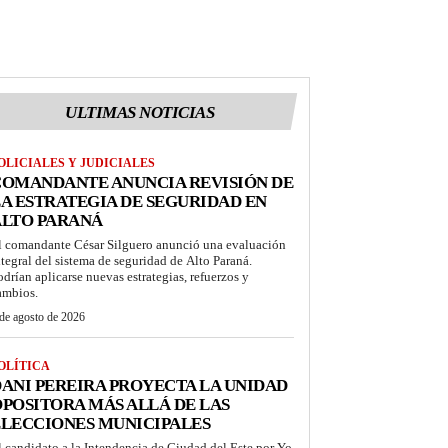
ULTIMAS NOTICIAS
OLICIALES Y JUDICIALES
COMANDANTE ANUNCIA REVISIÓN DE
A ESTRATEGIA DE SEGURIDAD EN
ALTO PARANÁ
l comandante César Silguero anunció una evaluación
ntegral del sistema de seguridad de Alto Paraná.
odrían aplicarse nuevas estrategias, refuerzos y
ambios.
de agosto de 2026
OLÍTICA
ANI PEREIRA PROYECTA LA UNIDAD
POSITORA MÁS ALLÁ DE LAS
LECCIONES MUNICIPALES
l candidato a la Intendencia de Ciudad del Este por Yo