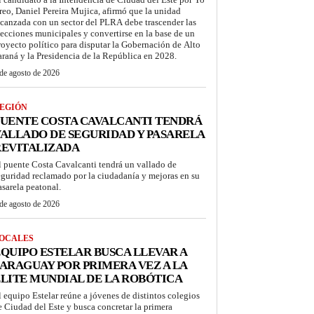
reo, Daniel Pereira Mujica, afirmó que la unidad
lcanzada con un sector del PLRA debe trascender las
lecciones municipales y convertirse en la base de un
royecto político para disputar la Gobernación de Alto
araná y la Presidencia de la República en 2028.
de agosto de 2026
EGIÓN
UENTE COSTA CAVALCANTI TENDRÁ
ALLADO DE SEGURIDAD Y PASARELA
REVITALIZADA
l puente Costa Cavalcanti tendrá un vallado de
eguridad reclamado por la ciudadanía y mejoras en su
asarela peatonal.
de agosto de 2026
OCALES
QUIPO ESTELAR BUSCA LLEVAR A
ARAGUAY POR PRIMERA VEZ A LA
LITE MUNDIAL DE LA ROBÓTICA
l equipo Estelar reúne a jóvenes de distintos colegios
e Ciudad del Este y busca concretar la primera