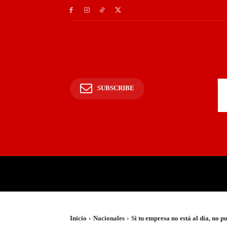
SUBSCRIBE
INICIO
POLICIALES Y
Inicio
Nacionales
Si tu empresa no está al día, no p