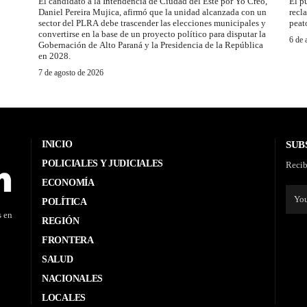
El candidato a la Intendencia de Ciudad del Este por Yo Creo,
El p
Daniel Pereira Mujica, afirmó que la unidad alcanzada con un
recl
sector del PLRA debe trascender las elecciones municipales y
peat
convertirse en la base de un proyecto político para disputar la
6 de 
Gobernación de Alto Paraná y la Presidencia de la República
en 2028.
7 de agosto de 2026
INICIO
SUB
POLICIALES Y JUDICIALES
Recib
ECONOMÍA
POLÍTICA
s en
REGIÓN
FRONTERA
SALUD
NACIONALES
LOCALES