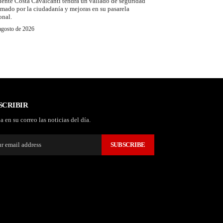
uente Costa Cavalcanti tendrá un vallado de seguridad
amado por la ciudadanía y mejoras en su pasarela
onal.
agosto de 2026
SCRIBIR
a en su correo las noticias del día.
SUBSCRIBE