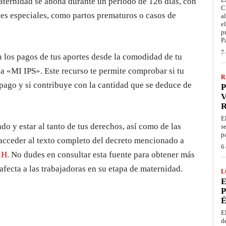
aternidad se abona durante un período de 126 días, con
C
nes especiales, como partos prematuros o casos de
a
e
p
P
7 
on los pagos de tus aportes desde la comodidad de tu
ea «MI IPS». Este recurso te permite comprobar si tu
R
ago y si contribuye con la cantidad que se deduce de
P
V
E
 y estar al tanto de tus derechos, así como de las
s
p
acceder al texto completo del decreto mencionado a
6 
xH
. No dudes en consultar esta fuente para obtener más
afecta a las trabajadoras en su etapa de maternidad.
L
E
P
É
E
d