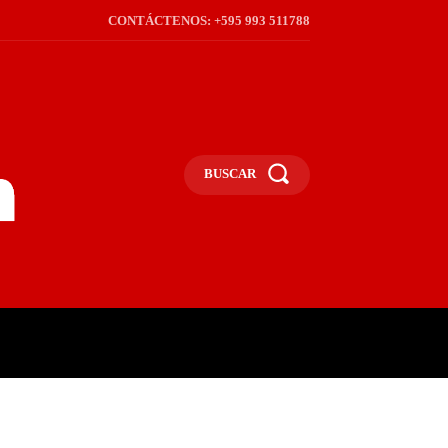
CONTÁCTENOS: +595 993 511788
BUSCAR
ICA
REGIÓN
FRONTERA
S