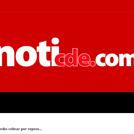
 JUDICIALES
ECONOMÍA
POLÍT
uedes cobrar por reposo...