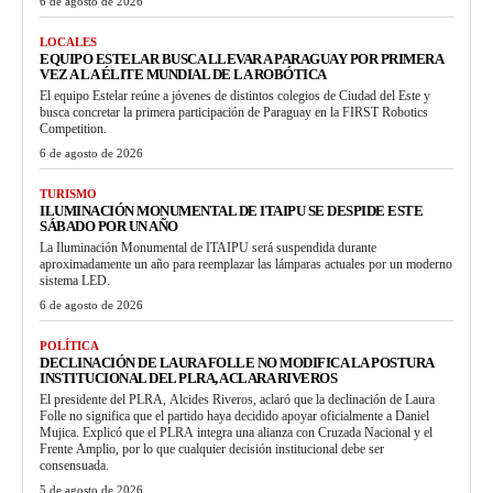
6 de agosto de 2026
LOCALES
EQUIPO ESTELAR BUSCA LLEVAR A PARAGUAY POR PRIMERA
VEZ A LA ÉLITE MUNDIAL DE LA ROBÓTICA
El equipo Estelar reúne a jóvenes de distintos colegios de Ciudad del Este y
busca concretar la primera participación de Paraguay en la FIRST Robotics
Competition.
6 de agosto de 2026
TURISMO
ILUMINACIÓN MONUMENTAL DE ITAIPU SE DESPIDE ESTE
SÁBADO POR UN AÑO
La Iluminación Monumental de ITAIPU será suspendida durante
aproximadamente un año para reemplazar las lámparas actuales por un moderno
sistema LED.
6 de agosto de 2026
POLÍTICA
DECLINACIÓN DE LAURA FOLLE NO MODIFICA LA POSTURA
INSTITUCIONAL DEL PLRA, ACLARA RIVEROS
El presidente del PLRA, Alcides Riveros, aclaró que la declinación de Laura
Folle no significa que el partido haya decidido apoyar oficialmente a Daniel
Mujica. Explicó que el PLRA integra una alianza con Cruzada Nacional y el
Frente Amplio, por lo que cualquier decisión institucional debe ser
consensuada.
5 de agosto de 2026