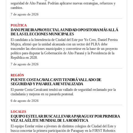
seguridad de Alto Paraná. Podrían aplicarse nuevas estrategias, refuerzos y
cambios.
7 de agosto de 2026
POLÍTICA
DANI PEREIRA PROYECTA LA UNIDAD OPOSITORA MÁS ALLÁ
DE LAS ELECCIONES MUNICIPALES
El candidato a la Intendencia de Ciudad del Este por Yo Creo, Daniel Pereira
Mujica, afirmó que la unidad alcanzada con un sector del PLRA debe
trascender las elecciones municipales y convertirse en la base de un proyecto
político para disputar la Gobernación de Alto Paraná y la Presidencia de la
República en 2028.
7 de agosto de 2026
REGIÓN
PUENTE COSTA CAVALCANTI TENDRÁ VALLADO DE
SEGURIDAD Y PASARELA REVITALIZADA
El puente Costa Cavalcanti tendrá un vallado de seguridad reclamado por la
ciudadanía y mejoras en su pasarela peatonal.
6 de agosto de 2026
LOCALES
EQUIPO ESTELAR BUSCA LLEVAR A PARAGUAY POR PRIMERA
VEZ A LA ÉLITE MUNDIAL DE LA ROBÓTICA
El equipo Estelar reúne a jóvenes de distintos colegios de Ciudad del Este y
busca concretar la primera participación de Paraguay en la FIRST Robotics