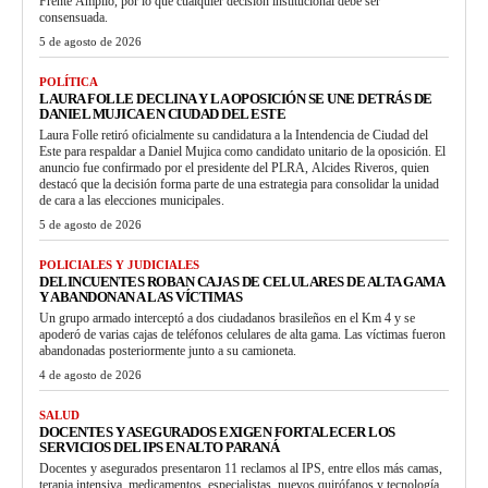
Frente Amplio, por lo que cualquier decisión institucional debe ser
consensuada.
5 de agosto de 2026
POLÍTICA
LAURA FOLLE DECLINA Y LA OPOSICIÓN SE UNE DETRÁS DE
DANIEL MUJICA EN CIUDAD DEL ESTE
Laura Folle retiró oficialmente su candidatura a la Intendencia de Ciudad del
Este para respaldar a Daniel Mujica como candidato unitario de la oposición. El
anuncio fue confirmado por el presidente del PLRA, Alcides Riveros, quien
destacó que la decisión forma parte de una estrategia para consolidar la unidad
de cara a las elecciones municipales.
5 de agosto de 2026
POLICIALES Y JUDICIALES
DELINCUENTES ROBAN CAJAS DE CELULARES DE ALTA GAMA
Y ABANDONAN A LAS VÍCTIMAS
Un grupo armado interceptó a dos ciudadanos brasileños en el Km 4 y se
apoderó de varias cajas de teléfonos celulares de alta gama. Las víctimas fueron
abandonadas posteriormente junto a su camioneta.
4 de agosto de 2026
SALUD
DOCENTES Y ASEGURADOS EXIGEN FORTALECER LOS
SERVICIOS DEL IPS EN ALTO PARANÁ
Docentes y asegurados presentaron 11 reclamos al IPS, entre ellos más camas,
terapia intensiva, medicamentos, especialistas, nuevos quirófanos y tecnología.