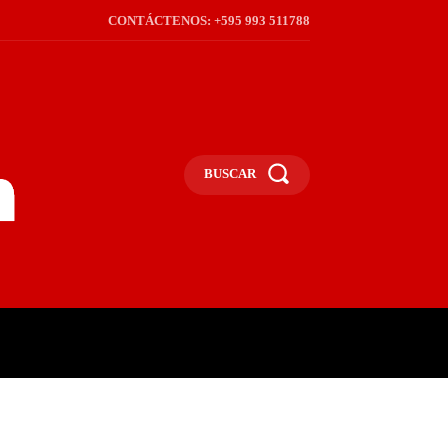
CONTÁCTENOS: +595 993 511788
BUSCAR
ICA
REGIÓN
FRONTERA
S