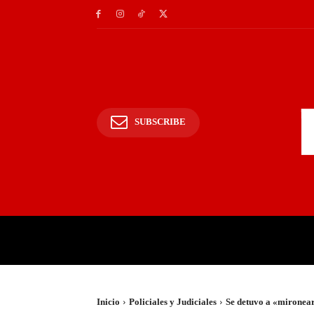
SUBSCRIBE
INICIO
POLICIALES Y
Inicio
Policiales y Judiciales
Se detuvo a «mironear