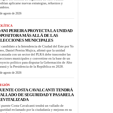
odrían aplicarse nuevas estrategias, refuerzos y
ambios.
de agosto de 2026
OLÍTICA
ANI PEREIRA PROYECTA LA UNIDAD
POSITORA MÁS ALLÁ DE LAS
LECCIONES MUNICIPALES
l candidato a la Intendencia de Ciudad del Este por Yo
reo, Daniel Pereira Mujica, afirmó que la unidad
lcanzada con un sector del PLRA debe trascender las
lecciones municipales y convertirse en la base de un
royecto político para disputar la Gobernación de Alto
araná y la Presidencia de la República en 2028.
de agosto de 2026
EGIÓN
UENTE COSTA CAVALCANTI TENDRÁ
ALLADO DE SEGURIDAD Y PASARELA
REVITALIZADA
l puente Costa Cavalcanti tendrá un vallado de
eguridad reclamado por la ciudadanía y mejoras en su