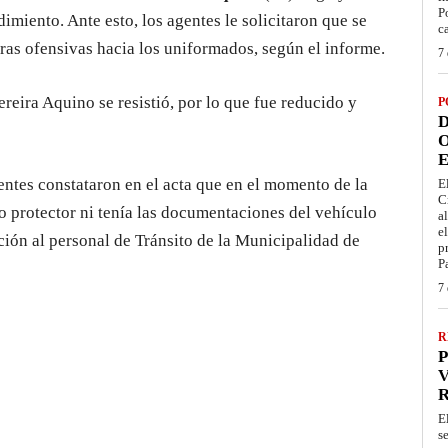
P
imiento. Ante esto, los agentes le solicitaron que se
c
bras ofensivas hacia los uniformados, según el informe.
7 
ereira Aquino se resistió, por lo que fue reducido y
P
D
O
E
ientes constataron en el acta que en el momento de la
E
C
o protector ni tenía las documentaciones del vehículo
a
e
ación al personal de Tránsito de la Municipalidad de
p
P
7 
R
P
V
E
s