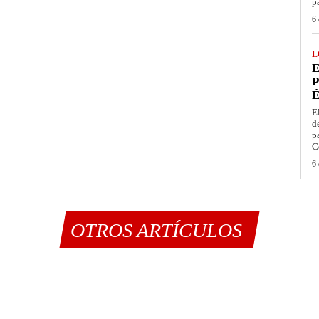
p
6 
L
E
P
É
E
d
p
C
6 
OTROS ARTÍCULOS