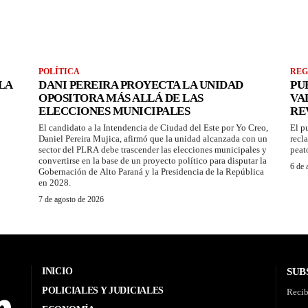
POLÍTICA
REG
LA
DANI PEREIRA PROYECTA LA UNIDAD
PU
OPOSITORA MÁS ALLÁ DE LAS
VA
ELECCIONES MUNICIPALES
RE
El candidato a la Intendencia de Ciudad del Este por Yo Creo,
El p
Daniel Pereira Mujica, afirmó que la unidad alcanzada con un
recl
sector del PLRA debe trascender las elecciones municipales y
peat
convertirse en la base de un proyecto político para disputar la
6 de 
Gobernación de Alto Paraná y la Presidencia de la República
en 2028.
7 de agosto de 2026
INICIO
SUB
POLICIALES Y JUDICIALES
Recib