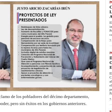
P
L
E
i
P
c
7 
P
D
O
E
E
C
a
e
p
P
eclamo de los pobladores del décimo departamento,
7 
oder, pero sin éxitos en los gobiernos anteriores.
R