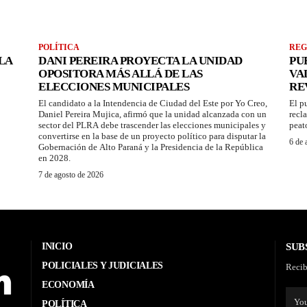
POLÍTICA
REG
LA
DANI PEREIRA PROYECTA LA UNIDAD
PU
OPOSITORA MÁS ALLÁ DE LAS
VA
ELECCIONES MUNICIPALES
RE
El candidato a la Intendencia de Ciudad del Este por Yo Creo,
El p
Daniel Pereira Mujica, afirmó que la unidad alcanzada con un
recl
sector del PLRA debe trascender las elecciones municipales y
peat
convertirse en la base de un proyecto político para disputar la
6 de 
Gobernación de Alto Paraná y la Presidencia de la República
en 2028.
7 de agosto de 2026
INICIO
SUB
POLICIALES Y JUDICIALES
Recib
ECONOMÍA
POLÍTICA