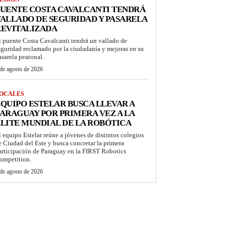
UENTE COSTA CAVALCANTI TENDRÁ
ALLADO DE SEGURIDAD Y PASARELA
REVITALIZADA
l puente Costa Cavalcanti tendrá un vallado de
eguridad reclamado por la ciudadanía y mejoras en su
asarela peatonal.
de agosto de 2026
OCALES
QUIPO ESTELAR BUSCA LLEVAR A
ARAGUAY POR PRIMERA VEZ A LA
LITE MUNDIAL DE LA ROBÓTICA
l equipo Estelar reúne a jóvenes de distintos colegios
e Ciudad del Este y busca concretar la primera
articipación de Paraguay en la FIRST Robotics
ompetition.
de agosto de 2026