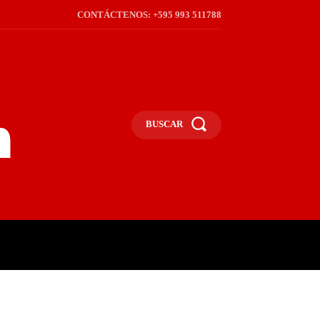
CONTÁCTENOS: +595 993 511788
BUSCAR
ICA
REGIÓN
FRONTERA
S