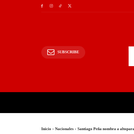
SUBSCRIBE
INICIO
POLICIALES Y
Inicio
Nacionales
Santiago Peña nombra a altoparana