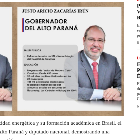
P
V
E
s
p
6 
L
E
P
É
E
d
p
C
6 
idad energética y su formación académica en Brasil, el
Alto Paraná y diputado nacional, demostrando una