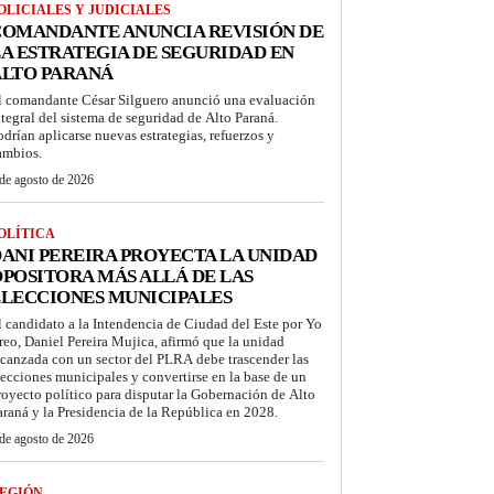
OLICIALES Y JUDICIALES
COMANDANTE ANUNCIA REVISIÓN DE
A ESTRATEGIA DE SEGURIDAD EN
ALTO PARANÁ
l comandante César Silguero anunció una evaluación
ntegral del sistema de seguridad de Alto Paraná.
odrían aplicarse nuevas estrategias, refuerzos y
ambios.
de agosto de 2026
OLÍTICA
ANI PEREIRA PROYECTA LA UNIDAD
POSITORA MÁS ALLÁ DE LAS
LECCIONES MUNICIPALES
l candidato a la Intendencia de Ciudad del Este por Yo
reo, Daniel Pereira Mujica, afirmó que la unidad
lcanzada con un sector del PLRA debe trascender las
lecciones municipales y convertirse en la base de un
royecto político para disputar la Gobernación de Alto
araná y la Presidencia de la República en 2028.
de agosto de 2026
EGIÓN