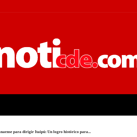
 JUDICIALES
ECONOMÍA
POLÍT
ense para dirigir Itaipú: Un logro histórico para...