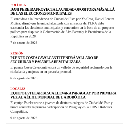
POLÍTICA
DANI PEREIRA PROYECTA LA UNIDAD OPOSITORA MÁS ALLÁ
DE LAS ELECCIONES MUNICIPALES
El candidato a la Intendencia de Ciudad del Este por Yo Creo, Daniel Pereira
Mujica, afirmó que la unidad alcanzada con un sector del PLRA debe
trascender las elecciones municipales y convertirse en la base de un proyecto
político para disputar la Gobernación de Alto Paraná y la Presidencia de la
República en 2028.
7 de agosto de 2026
REGIÓN
PUENTE COSTA CAVALCANTI TENDRÁ VALLADO DE
SEGURIDAD Y PASARELA REVITALIZADA
El puente Costa Cavalcanti tendrá un vallado de seguridad reclamado por la
ciudadanía y mejoras en su pasarela peatonal.
6 de agosto de 2026
LOCALES
EQUIPO ESTELAR BUSCA LLEVAR A PARAGUAY POR PRIMERA
VEZ A LA ÉLITE MUNDIAL DE LA ROBÓTICA
El equipo Estelar reúne a jóvenes de distintos colegios de Ciudad del Este y
busca concretar la primera participación de Paraguay en la FIRST Robotics
Competition.
6 de agosto de 2026