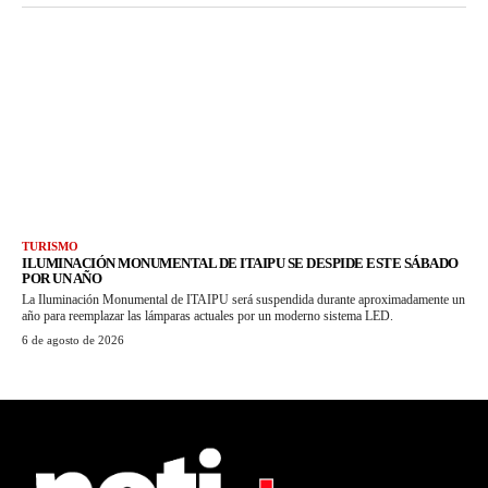
TURISMO
ILUMINACIÓN MONUMENTAL DE ITAIPU SE DESPIDE ESTE SÁBADO
POR UN AÑO
La Iluminación Monumental de ITAIPU será suspendida durante aproximadamente un
año para reemplazar las lámparas actuales por un moderno sistema LED.
6 de agosto de 2026