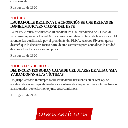
consensuada.
5 de agosto de 2026
POLÍTICA
LAURA FOLLE DECLINA Y LA OPOSICIÓN SE UNE DETRÁS DE
DANIEL MUJICA EN CIUDAD DEL ESTE
Laura Folle retiró oficialmente su candidatura a la Intendencia de Ciudad del
Este para respaldar a Daniel Mujica como candidato unitario de la oposición. El
anuncio fue confirmado por el presidente del PLRA, Alcides Riveros, quien
destacó que la decisión forma parte de una estrategia para consolidar la unidad
de cara a las elecciones municipales.
5 de agosto de 2026
POLICIALES Y JUDICIALES
DELINCUENTES ROBAN CAJAS DE CELULARES DE ALTA GAMA
Y ABANDONAN A LAS VÍCTIMAS
Un grupo armado interceptó a dos ciudadanos brasileños en el Km 4 y se
apoderó de varias cajas de teléfonos celulares de alta gama. Las víctimas fueron
abandonadas posteriormente junto a su camioneta.
4 de agosto de 2026
OTROS ARTÍCULOS