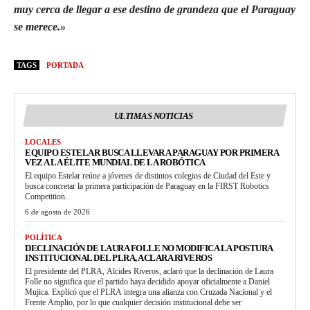
muy cerca de llegar a ese destino de grandeza que el Paraguay
se merece.»
TAGS
PORTADA
ULTIMAS NOTICIAS
LOCALES
EQUIPO ESTELAR BUSCA LLEVAR A PARAGUAY POR PRIMERA
VEZ A LA ÉLITE MUNDIAL DE LA ROBÓTICA
El equipo Estelar reúne a jóvenes de distintos colegios de Ciudad del Este y
busca concretar la primera participación de Paraguay en la FIRST Robotics
Competition.
6 de agosto de 2026
POLÍTICA
DECLINACIÓN DE LAURA FOLLE NO MODIFICA LA POSTURA
INSTITUCIONAL DEL PLRA, ACLARA RIVEROS
El presidente del PLRA, Alcides Riveros, aclaró que la declinación de Laura
Folle no significa que el partido haya decidido apoyar oficialmente a Daniel
Mujica. Explicó que el PLRA integra una alianza con Cruzada Nacional y el
Frente Amplio, por lo que cualquier decisión institucional debe ser