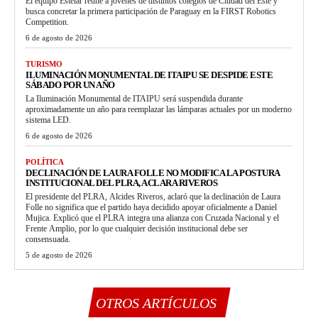
El equipo Estelar reúne a jóvenes de distintos colegios de Ciudad del Este y
busca concretar la primera participación de Paraguay en la FIRST Robotics
Competition.
6 de agosto de 2026
TURISMO
ILUMINACIÓN MONUMENTAL DE ITAIPU SE DESPIDE ESTE
SÁBADO POR UN AÑO
La Iluminación Monumental de ITAIPU será suspendida durante
aproximadamente un año para reemplazar las lámparas actuales por un moderno
sistema LED.
6 de agosto de 2026
POLÍTICA
DECLINACIÓN DE LAURA FOLLE NO MODIFICA LA POSTURA
INSTITUCIONAL DEL PLRA, ACLARA RIVEROS
El presidente del PLRA, Alcides Riveros, aclaró que la declinación de Laura
Folle no significa que el partido haya decidido apoyar oficialmente a Daniel
Mujica. Explicó que el PLRA integra una alianza con Cruzada Nacional y el
Frente Amplio, por lo que cualquier decisión institucional debe ser
consensuada.
5 de agosto de 2026
OTROS ARTÍCULOS