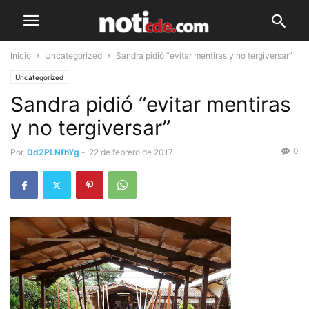
Inicio
Uncategorized
Sandra pidió “evitar mentiras y no tergiversar”
Uncategorized
Sandra pidió “evitar mentiras
y no tergiversar”
0
Por
Dd2PLNfhYg
-
22 de febrero de 2017