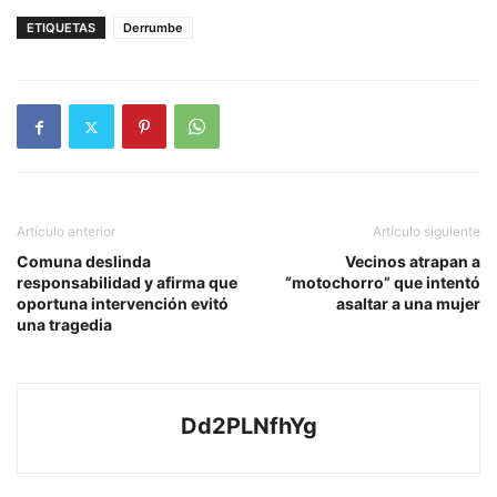
ETIQUETAS
Derrumbe
Artículo anterior
Artículo siguiente
Comuna deslinda
Vecinos atrapan a
responsabilidad y afirma que
“motochorro” que intentó
oportuna intervención evitó
asaltar a una mujer
una tragedia
Dd2PLNfhYg