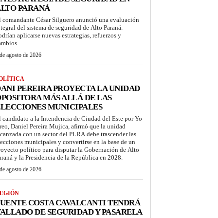
ALTO PARANÁ
l comandante César Silguero anunció una evaluación
ntegral del sistema de seguridad de Alto Paraná.
odrían aplicarse nuevas estrategias, refuerzos y
ambios.
de agosto de 2026
OLÍTICA
ANI PEREIRA PROYECTA LA UNIDAD
POSITORA MÁS ALLÁ DE LAS
LECCIONES MUNICIPALES
l candidato a la Intendencia de Ciudad del Este por Yo
reo, Daniel Pereira Mujica, afirmó que la unidad
lcanzada con un sector del PLRA debe trascender las
lecciones municipales y convertirse en la base de un
royecto político para disputar la Gobernación de Alto
araná y la Presidencia de la República en 2028.
de agosto de 2026
EGIÓN
UENTE COSTA CAVALCANTI TENDRÁ
ALLADO DE SEGURIDAD Y PASARELA