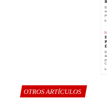
E
s
p
6 
L
E
P
É
E
d
p
C
6 
OTROS ARTÍCULOS