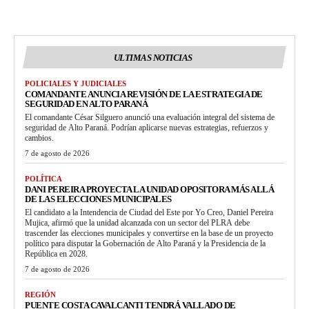
ULTIMAS NOTICIAS
POLICIALES Y JUDICIALES
COMANDANTE ANUNCIA REVISIÓN DE LA ESTRATEGIA DE
SEGURIDAD EN ALTO PARANÁ
El comandante César Silguero anunció una evaluación integral del sistema de
seguridad de Alto Paraná. Podrían aplicarse nuevas estrategias, refuerzos y
cambios.
7 de agosto de 2026
POLÍTICA
DANI PEREIRA PROYECTA LA UNIDAD OPOSITORA MÁS ALLÁ
DE LAS ELECCIONES MUNICIPALES
El candidato a la Intendencia de Ciudad del Este por Yo Creo, Daniel Pereira
Mujica, afirmó que la unidad alcanzada con un sector del PLRA debe
trascender las elecciones municipales y convertirse en la base de un proyecto
político para disputar la Gobernación de Alto Paraná y la Presidencia de la
República en 2028.
7 de agosto de 2026
REGIÓN
PUENTE COSTA CAVALCANTI TENDRÁ VALLADO DE