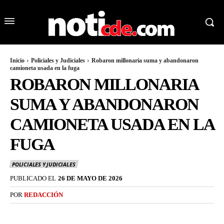
Inicio
Policiales y Judiciales
Robaron millonaria suma y abandonaron
camioneta usada en la fuga
ROBARON MILLONARIA
SUMA Y ABANDONARON
CAMIONETA USADA EN LA
FUGA
POLICIALES Y JUDICIALES
PUBLICADO EL
26 DE MAYO DE 2026
POR
REDACCIÓN