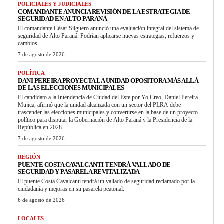
POLICIALES Y JUDICIALES
COMANDANTE ANUNCIA REVISIÓN DE LA ESTRATEGIA DE
SEGURIDAD EN ALTO PARANÁ
El comandante César Silguero anunció una evaluación integral del sistema de
seguridad de Alto Paraná. Podrían aplicarse nuevas estrategias, refuerzos y
cambios.
7 de agosto de 2026
POLÍTICA
DANI PEREIRA PROYECTA LA UNIDAD OPOSITORA MÁS ALLÁ
DE LAS ELECCIONES MUNICIPALES
El candidato a la Intendencia de Ciudad del Este por Yo Creo, Daniel Pereira
Mujica, afirmó que la unidad alcanzada con un sector del PLRA debe
trascender las elecciones municipales y convertirse en la base de un proyecto
político para disputar la Gobernación de Alto Paraná y la Presidencia de la
República en 2028.
7 de agosto de 2026
REGIÓN
PUENTE COSTA CAVALCANTI TENDRÁ VALLADO DE
SEGURIDAD Y PASARELA REVITALIZADA
El puente Costa Cavalcanti tendrá un vallado de seguridad reclamado por la
ciudadanía y mejoras en su pasarela peatonal.
6 de agosto de 2026
LOCALES