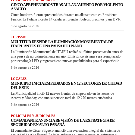
CINCO APREHENDIDOS TRAS ALLANAMIENTO POR VIOLENTO
ASALTO
Cinco hombres fueron aprehendidos durante un allanamiento en Presidente
Franco. La Policía incautó 14 celulares, prendas, bolsos, precintos y un DVR.
9 de agosto de 2026
TURISMO
MULTITUD DESPIDE LA ILUMINACIÓN MONUMENTAL DE
ITAIPU ANTES DE UNA PAUSA DE UN AÑO
La Iluminación Monumental de ITAIPU realizó su última presentación antes de
una pausa de aproximadamente un año. El histórico sistema será reemplazado
por tecnología LED y regresará con nuevas posibilidades para el espectáculo.
9 de agosto de 2026
LOCALES
MUNICIPIO INICIA EMPEDRADOS EN 12 SECTORES DE CIUDAD
DEL ESTE
La Municipalidad inició 12 nuevos frentes de empedrado en las zonas de
Acaray y Monday, con una superficie total de 12.270 metros cuadrados.
9 de agosto de 2026
POLICIALES Y JUDICIALES
COMANDANTE ANUNCIA REVISIÓN DE LA ESTRATEGIA DE
SEGURIDAD EN ALTO PARANÁ
El comandante César Silguero anunció una evaluación integral del sistema de
seguridad de Alto Paraná. Podrían aplicarse nuevas estrategias, refuerzos y