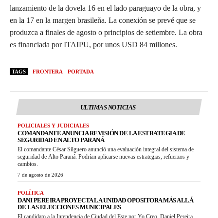
lanzamiento de la dovela 16 en el lado paraguayo de la obra, y
en la 17 en la margen brasileña. La conexión se prevé que se
produzca a finales de agosto o principios de setiembre. La obra
es financiada por ITAIPU, por unos USD 84 millones.
TAGS
FRONTERA
PORTADA
ULTIMAS NOTICIAS
POLICIALES Y JUDICIALES
COMANDANTE ANUNCIA REVISIÓN DE LA ESTRATEGIA DE
SEGURIDAD EN ALTO PARANÁ
El comandante César Silguero anunció una evaluación integral del sistema de
seguridad de Alto Paraná. Podrían aplicarse nuevas estrategias, refuerzos y
cambios.
7 de agosto de 2026
POLÍTICA
DANI PEREIRA PROYECTA LA UNIDAD OPOSITORA MÁS ALLÁ
DE LAS ELECCIONES MUNICIPALES
El candidato a la Intendencia de Ciudad del Este por Yo Creo, Daniel Pereira