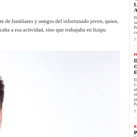
L
E
te de familiares y amigos del infortunado joven, quien,
i
P
caba a esa actividad, sino que trabajaba en Itaipu
c
7 
P
D
O
E
E
C
a
e
p
P
7 
R
P