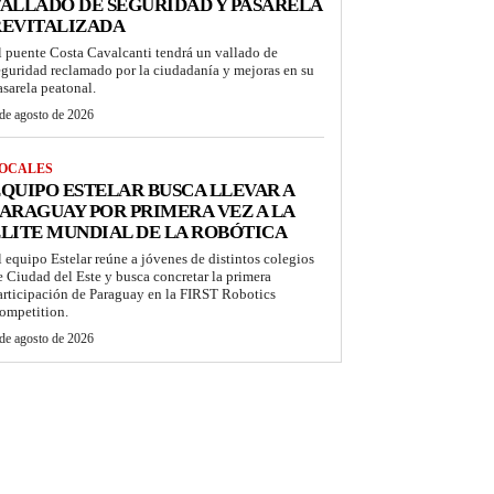
ALLADO DE SEGURIDAD Y PASARELA
REVITALIZADA
l puente Costa Cavalcanti tendrá un vallado de
eguridad reclamado por la ciudadanía y mejoras en su
asarela peatonal.
de agosto de 2026
OCALES
QUIPO ESTELAR BUSCA LLEVAR A
ARAGUAY POR PRIMERA VEZ A LA
LITE MUNDIAL DE LA ROBÓTICA
l equipo Estelar reúne a jóvenes de distintos colegios
e Ciudad del Este y busca concretar la primera
articipación de Paraguay en la FIRST Robotics
ompetition.
de agosto de 2026