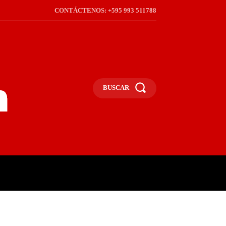
CONTÁCTENOS: +595 993 511788
BUSCAR
ICA
REGIÓN
FRONTERA
S