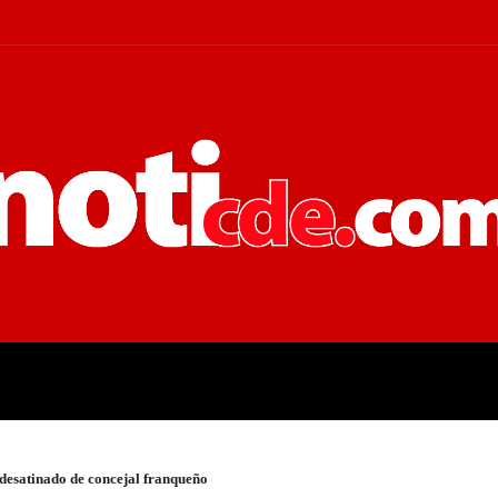
 JUDICIALES
ECONOMÍA
POLÍT
desatinado de concejal franqueño