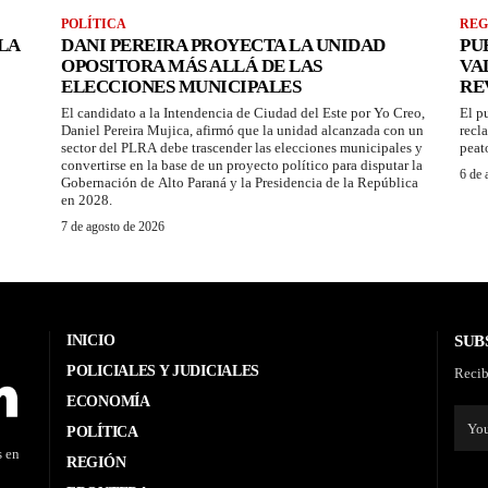
POLÍTICA
REG
LA
DANI PEREIRA PROYECTA LA UNIDAD
PU
OPOSITORA MÁS ALLÁ DE LAS
VA
ELECCIONES MUNICIPALES
RE
El candidato a la Intendencia de Ciudad del Este por Yo Creo,
El p
Daniel Pereira Mujica, afirmó que la unidad alcanzada con un
recl
sector del PLRA debe trascender las elecciones municipales y
peat
convertirse en la base de un proyecto político para disputar la
6 de 
Gobernación de Alto Paraná y la Presidencia de la República
en 2028.
7 de agosto de 2026
INICIO
SUB
POLICIALES Y JUDICIALES
Recib
ECONOMÍA
POLÍTICA
s en
REGIÓN