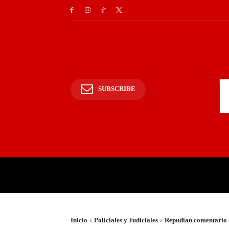
SUBSCRIBE
INICIO
POLICIALES Y
Inicio
Policiales y Judiciales
Repudian comentario 