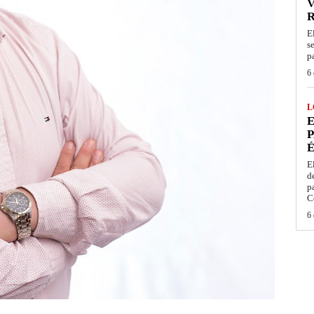
V
E
s
p
6 
L
E
P
É
E
d
p
C
6 