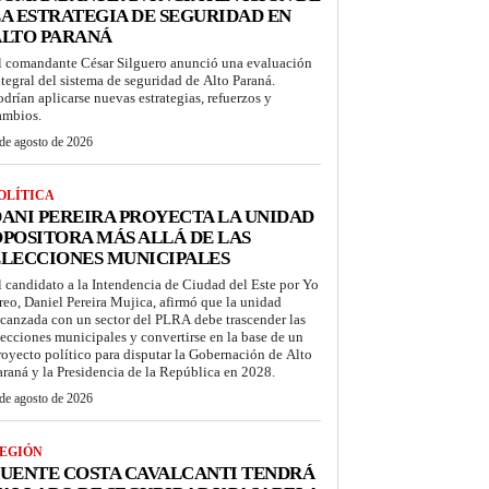
A ESTRATEGIA DE SEGURIDAD EN
ALTO PARANÁ
l comandante César Silguero anunció una evaluación
ntegral del sistema de seguridad de Alto Paraná.
odrían aplicarse nuevas estrategias, refuerzos y
ambios.
de agosto de 2026
OLÍTICA
ANI PEREIRA PROYECTA LA UNIDAD
POSITORA MÁS ALLÁ DE LAS
LECCIONES MUNICIPALES
l candidato a la Intendencia de Ciudad del Este por Yo
reo, Daniel Pereira Mujica, afirmó que la unidad
lcanzada con un sector del PLRA debe trascender las
lecciones municipales y convertirse en la base de un
royecto político para disputar la Gobernación de Alto
araná y la Presidencia de la República en 2028.
de agosto de 2026
EGIÓN
UENTE COSTA CAVALCANTI TENDRÁ