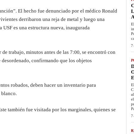
sunción”. El hecho fue denunciado por el médico Ronald
L
vivientes derribaron una reja de metal y luego una
E
La USF es una estructura nueva, inaugurada
i
P
c
7 
r de trabajo, minutos antes de las 7:00, se encontró con
te desordenado, confirmando que los objetos
P
D
O
E
ntos robados, deben hacer un inventario para
E
C
 blanco.
a
e
p
P
te también fue visitada por los marginales, quienes se
7 
R