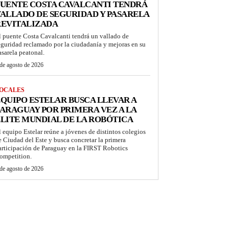
UENTE COSTA CAVALCANTI TENDRÁ
ALLADO DE SEGURIDAD Y PASARELA
REVITALIZADA
l puente Costa Cavalcanti tendrá un vallado de
eguridad reclamado por la ciudadanía y mejoras en su
asarela peatonal.
de agosto de 2026
OCALES
QUIPO ESTELAR BUSCA LLEVAR A
ARAGUAY POR PRIMERA VEZ A LA
LITE MUNDIAL DE LA ROBÓTICA
l equipo Estelar reúne a jóvenes de distintos colegios
e Ciudad del Este y busca concretar la primera
articipación de Paraguay en la FIRST Robotics
ompetition.
de agosto de 2026