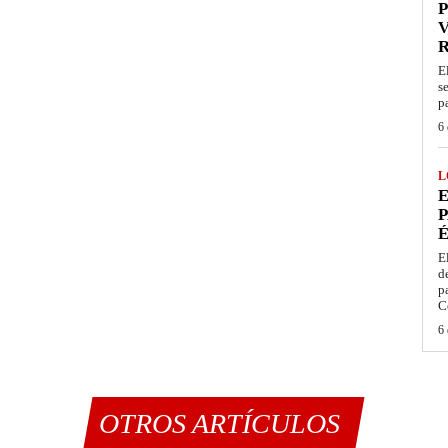
P
V
E
s
p
6 
L
E
P
É
E
d
p
C
6 
OTROS ARTÍCULOS