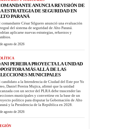
COMANDANTE ANUNCIA REVISIÓN DE
A ESTRATEGIA DE SEGURIDAD EN
ALTO PARANÁ
l comandante César Silguero anunció una evaluación
ntegral del sistema de seguridad de Alto Paraná.
odrían aplicarse nuevas estrategias, refuerzos y
ambios.
de agosto de 2026
OLÍTICA
ANI PEREIRA PROYECTA LA UNIDAD
POSITORA MÁS ALLÁ DE LAS
LECCIONES MUNICIPALES
l candidato a la Intendencia de Ciudad del Este por Yo
reo, Daniel Pereira Mujica, afirmó que la unidad
lcanzada con un sector del PLRA debe trascender las
lecciones municipales y convertirse en la base de un
royecto político para disputar la Gobernación de Alto
araná y la Presidencia de la República en 2028.
de agosto de 2026
EGIÓN