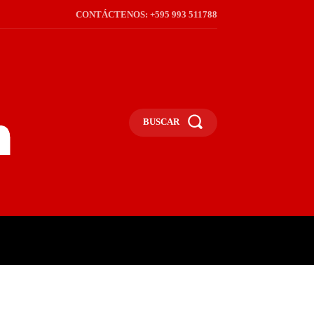
CONTÁCTENOS: +595 993 511788
BUSCAR
ICA
REGIÓN
FRONTERA
S