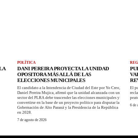
POLÍTICA
REG
LA
DANI PEREIRA PROYECTA LA UNIDAD
PU
OPOSITORA MÁS ALLÁ DE LAS
VA
ELECCIONES MUNICIPALES
RE
El candidato a la Intendencia de Ciudad del Este por Yo Creo,
El p
Daniel Pereira Mujica, afirmó que la unidad alcanzada con un
recl
sector del PLRA debe trascender las elecciones municipales y
peat
convertirse en la base de un proyecto político para disputar la
6 de 
Gobernación de Alto Paraná y la Presidencia de la República
en 2028.
7 de agosto de 2026