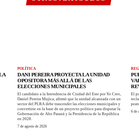
POLÍTICA
REG
LA
DANI PEREIRA PROYECTA LA UNIDAD
PU
OPOSITORA MÁS ALLÁ DE LAS
VA
ELECCIONES MUNICIPALES
RE
El candidato a la Intendencia de Ciudad del Este por Yo Creo,
El p
Daniel Pereira Mujica, afirmó que la unidad alcanzada con un
recl
sector del PLRA debe trascender las elecciones municipales y
peat
convertirse en la base de un proyecto político para disputar la
6 de 
Gobernación de Alto Paraná y la Presidencia de la República
en 2028.
7 de agosto de 2026