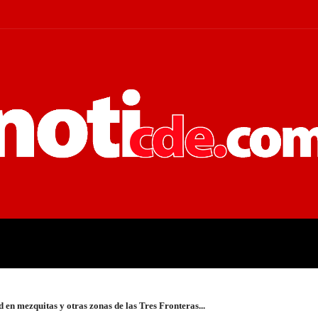
 JUDICIALES
ECONOMÍA
POLÍT
 en mezquitas y otras zonas de las Tres Fronteras...