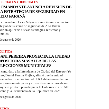
OLICIALES Y JUDICIALES
COMANDANTE ANUNCIA REVISIÓN DE
A ESTRATEGIA DE SEGURIDAD EN
ALTO PARANÁ
l comandante César Silguero anunció una evaluación
ntegral del sistema de seguridad de Alto Paraná.
odrían aplicarse nuevas estrategias, refuerzos y
ambios.
de agosto de 2026
OLÍTICA
ANI PEREIRA PROYECTA LA UNIDAD
POSITORA MÁS ALLÁ DE LAS
LECCIONES MUNICIPALES
l candidato a la Intendencia de Ciudad del Este por Yo
reo, Daniel Pereira Mujica, afirmó que la unidad
lcanzada con un sector del PLRA debe trascender las
lecciones municipales y convertirse en la base de un
royecto político para disputar la Gobernación de Alto
araná y la Presidencia de la República en 2028.
de agosto de 2026
EGIÓN