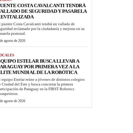
UENTE COSTA CAVALCANTI TENDRÁ
ALLADO DE SEGURIDAD Y PASARELA
REVITALIZADA
l puente Costa Cavalcanti tendrá un vallado de
eguridad reclamado por la ciudadanía y mejoras en su
asarela peatonal.
de agosto de 2026
OCALES
QUIPO ESTELAR BUSCA LLEVAR A
ARAGUAY POR PRIMERA VEZ A LA
LITE MUNDIAL DE LA ROBÓTICA
l equipo Estelar reúne a jóvenes de distintos colegios
e Ciudad del Este y busca concretar la primera
articipación de Paraguay en la FIRST Robotics
ompetition.
de agosto de 2026