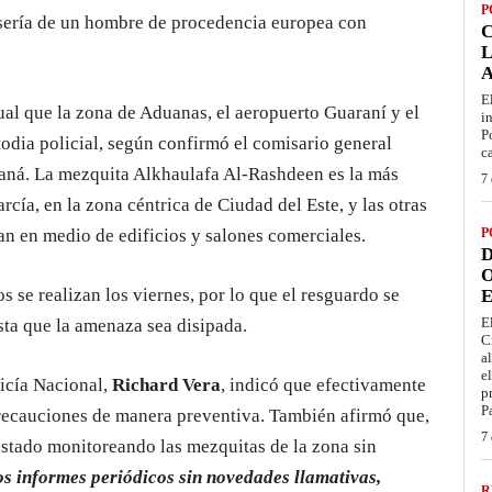
P
 sería de un hombre de procedencia europea con
L
E
gual que la zona de Aduanas, el aeropuerto Guaraní y el
i
P
odia policial, según confirmó el comisario general
c
Paraná. La mezquita Alkhaulafa Al-Rashdeen es la más
7 
cía, en la zona céntrica de Ciudad del Este, y las otras
an en medio de edificios y salones comerciales.
P
D
O
s se realizan los viernes, por lo que el resguardo se
E
E
sta que la amenaza sea disipada.
C
a
e
olicía Nacional,
Richard Vera
, indicó que efectivamente
p
P
 precauciones de manera preventiva. También afirmó que,
7 
a estado monitoreando las mezquitas de la zona sin
s informes periódicos sin novedades llamativas,
R