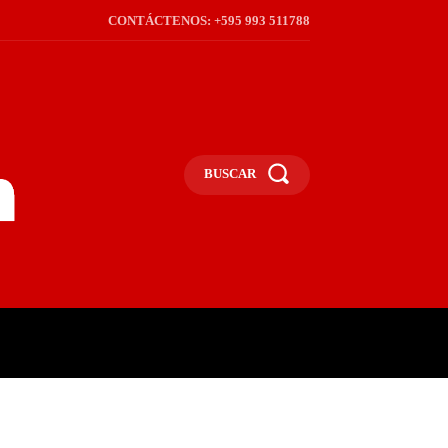
CONTÁCTENOS: +595 993 511788
BUSCAR
ICA
REGIÓN
FRONTERA
S