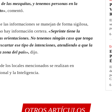
de las mezquitas, y tenemos personas en la
P
V
to»
, comentó.
E
e las informaciones se manejan de forma sigilosa,
s
p
 no hay información certera.
«Seprinte tiene la
6 
las orientaciones. No tenemos ningún caso que tenga
scartar ese tipo de intenciones, atendiendo a que la
L
E
a zona del país»,
dijo.
P
É
 de los locales mencionados se realizan en
E
d
onal y la Inteligencia.
p
C
6 
OTROS ARTÍCULOS