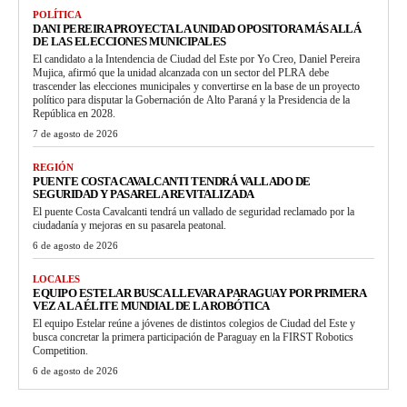
POLÍTICA
DANI PEREIRA PROYECTA LA UNIDAD OPOSITORA MÁS ALLÁ
DE LAS ELECCIONES MUNICIPALES
El candidato a la Intendencia de Ciudad del Este por Yo Creo, Daniel Pereira
Mujica, afirmó que la unidad alcanzada con un sector del PLRA debe
trascender las elecciones municipales y convertirse en la base de un proyecto
político para disputar la Gobernación de Alto Paraná y la Presidencia de la
República en 2028.
7 de agosto de 2026
REGIÓN
PUENTE COSTA CAVALCANTI TENDRÁ VALLADO DE
SEGURIDAD Y PASARELA REVITALIZADA
El puente Costa Cavalcanti tendrá un vallado de seguridad reclamado por la
ciudadanía y mejoras en su pasarela peatonal.
6 de agosto de 2026
LOCALES
EQUIPO ESTELAR BUSCA LLEVAR A PARAGUAY POR PRIMERA
VEZ A LA ÉLITE MUNDIAL DE LA ROBÓTICA
El equipo Estelar reúne a jóvenes de distintos colegios de Ciudad del Este y
busca concretar la primera participación de Paraguay en la FIRST Robotics
Competition.
6 de agosto de 2026